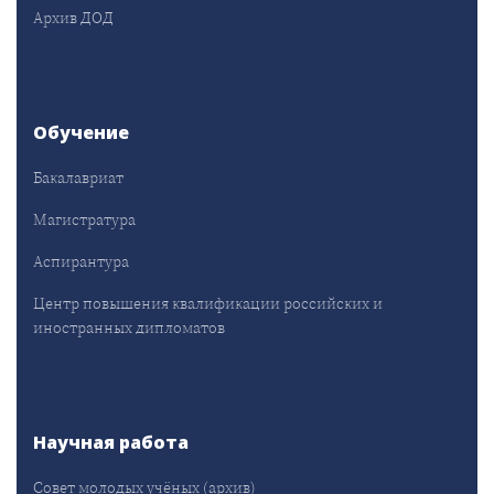
Архив ДОД
Обучение
Бакалавриат
Магистратура
Аспирантура
Центр повышения квалификации российских и
иностранных дипломатов
Научная работа
Совет молодых учёных (архив)