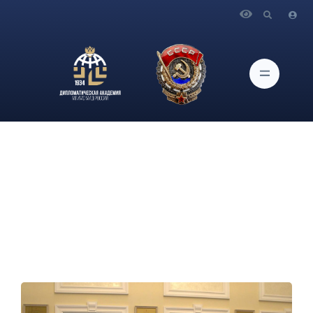
Главная
Новости и Мероприятия
Евразийский клуб Дипломатической академии МГИМО
МИД России посетил Министерство транспорта Российской
Федерации