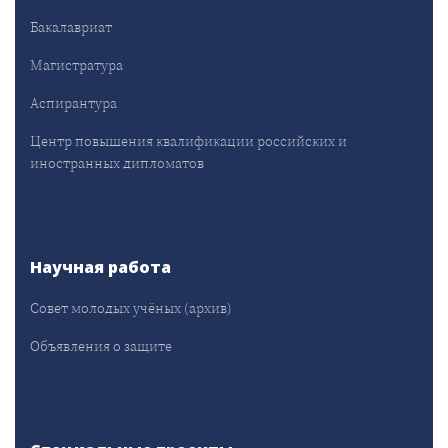
Бакалавриат
Магистратура
Аспирантура
Центр повышения квалификации российских и
иностранных дипломатов
Научная работа
Совет молодых учёных (архив)
Объявления о защите