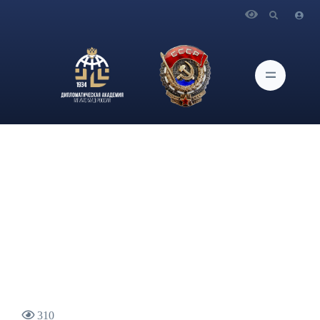
Главная
Новости и Мероприятия
Главный научный сотрудник ЦАМП Дипакадемии Антон
Гришанов в эфире телеканала РБК прокомментировал
американо-иранские переговоры и ситуацию вокруг
украинского кризиса
310