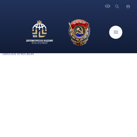
Главная
Новости и Мероприятия
Главный научный сотрудник Центра глобальных
исследований и международных отношений ИАМП
Дипломатической академии МИД России В.Б.Козюлин
принял участие в работе круглого стола: «Перспективы
сотрудничества стран Центральной Азии в обеспечении
биологической