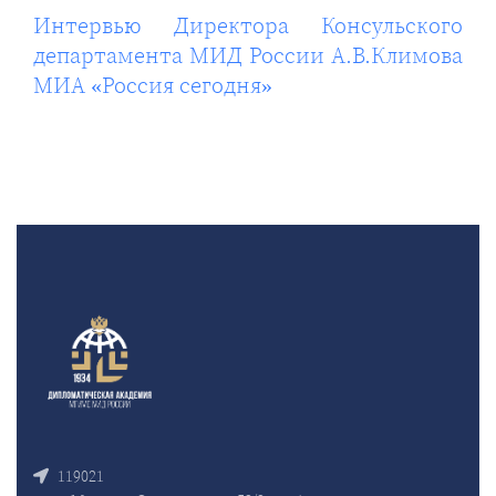
Интервью Директора Консульского
департамента МИД России А.В.Климова
МИА «Россия сегодня»
119021