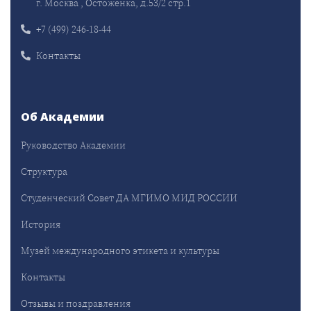
г. Москва , Остоженка, д.53/2 стр.1
+7 (499) 246-18-44
Контакты
Об Академии
Руководство Академии
Структура
Студенческий Совет ДА МГИМО МИД РОССИИ
История
Музей международного этикета и культуры
Контакты
Отзывы и поздравления