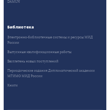
DAMUN
Библиотека
Электронно-библиотечные системы и ресурсы МИД
России
Выпускные квалификационные работы
Бюллетень новых поступлений
Периодические издания Дипломатической академии
МГИМО МИД России
Книги