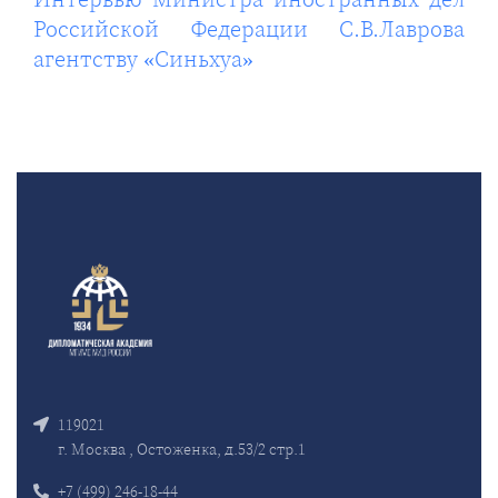
Российской Федерации С.В.Лаврова
агентству «Синьхуа»
119021
г. Москва , Остоженка, д.53/2 стр.1
+7 (499) 246-18-44