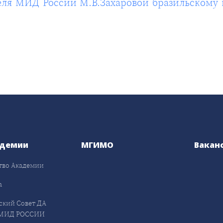
ля МИД России М.В.Захаровой бразильскому
адемии
МГИМО
Вакан
тво Академии
а
ский Совет ДА
МИД РОССИИ