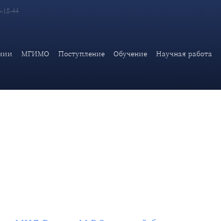
6-18-44
редставителя МИД России М.В.Захаровой бразильскому информ
мии
МГИМО
Поступление
Обучение
Научная работа