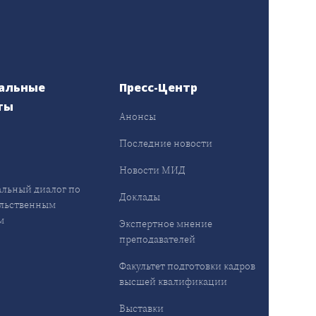
альные
Пресс-Центр
ты
Анонсы
ы
Последние новости
Новости МИД
льный диалог по
Доклады
льственным
м
Экспертное мнение
преподавателей
Факультет подготовки кадров
высшей квалификации
Выставки