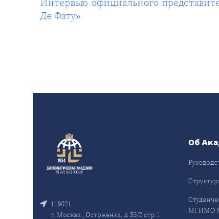
Интервью официального представите
Де Фату»
Об Ак
Руководс
Структур
Студенче
119021
МГИМО 
г. Москва , Остоженка, д.53/2 стр.1