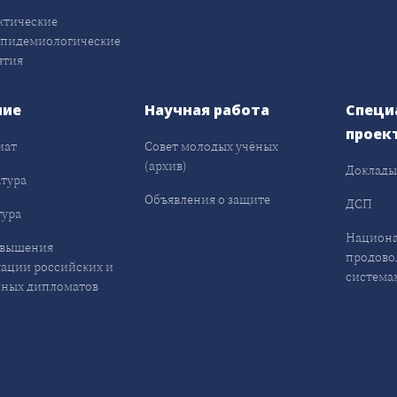
ктические
эпидемиологические
ятия
ние
Научная работа
Специ
проек
иат
Совет молодых учёных
(архив)
Доклад
тура
Объявления о защите
ДСП
ура
Национа
овышения
продово
ации российских и
система
ных дипломатов