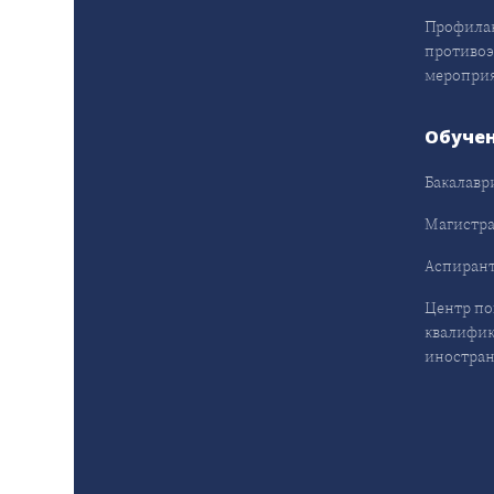
Профила
противо
меропри
Обуче
Бакалавр
Магистра
Аспирант
Центр п
квалифик
иностран