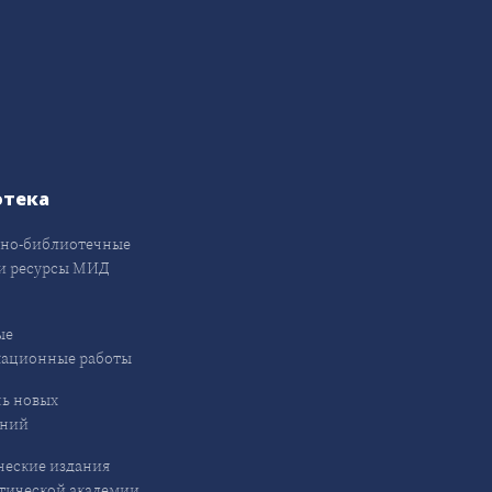
отека
но-библиотечные
и ресурсы МИД
ые
кационные работы
ь новых
ений
еские издания
ической академии