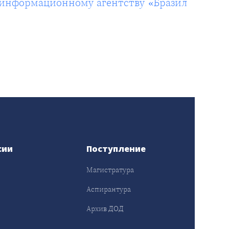
 информационному агентству «Бразил
сии
Поступление
Магистратура
Аспирантура
Архив ДОД