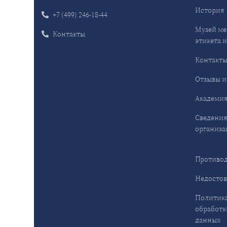
История
+7 (499) 246-18-44
Музей ме
Контакты
этикета и
Контакт
Отзывы и
Академия
Сведения
организа
Противод
Недостов
Политика
обработк
данных