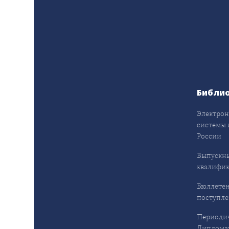
Библи
Электрон
системы 
России
Выпускн
квалифи
Бюллетен
поступл
Периодич
Дипломат