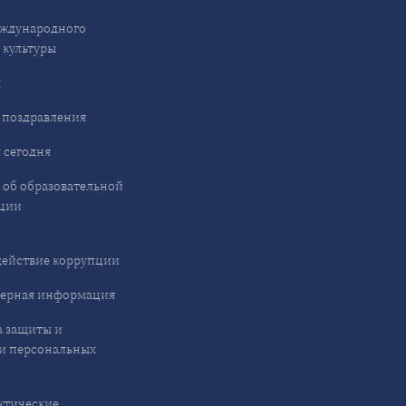
ждународного
 культуры
ы
 поздравления
 сегодня
 об образовательной
ции
ействие коррупции
ерная информация
 защиты и
и персональных
ктические