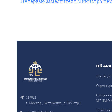
Интервью заместителя Министра ино
Об Ак
Руководс
Структур
Студенче
119021
МГИМО 
г. Москва , Остоженка, д.53/2 стр.1
История