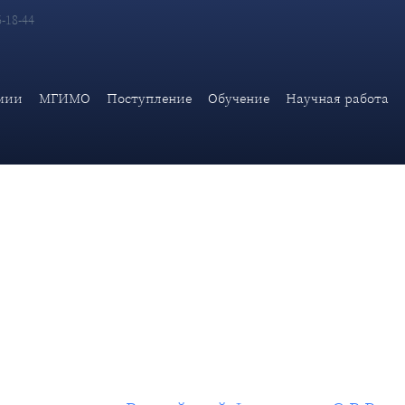
6-18-44
нистра иностранных дел Российской Федерации С.В.Вершинина
мии
МГИМО
Поступление
Обучение
Научная работа