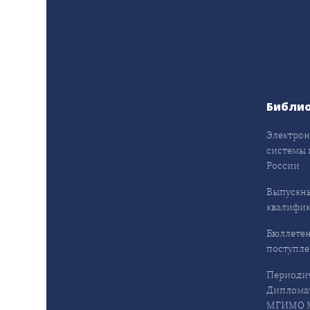
Библи
Электрон
системы 
России
Выпускн
квалифи
Бюллетен
поступл
Периодич
Дипломат
МГИМО М