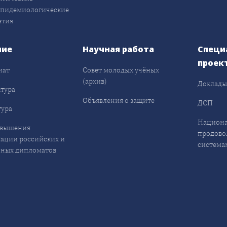
эпидемиологические
ятия
ние
Научная работа
Специ
проек
иат
Совет молодых учёных
(архив)
Доклад
тура
Объявления о защите
ДСП
ура
Национа
овышения
продово
ации российских и
система
ных дипломатов