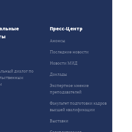
альные
Пресс-Центр
ты
Анонсы
ы
Последние новости
Новости МИД
льный диалог по
Доклады
льственным
м
Экспертное мнение
преподавателей
Факультет подготовки кадров
высшей квалификации
Выставки