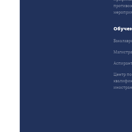
противо
меропри
Обуче
Бакалавр
Магистра
Аспирант
Центр п
квалифик
иностран