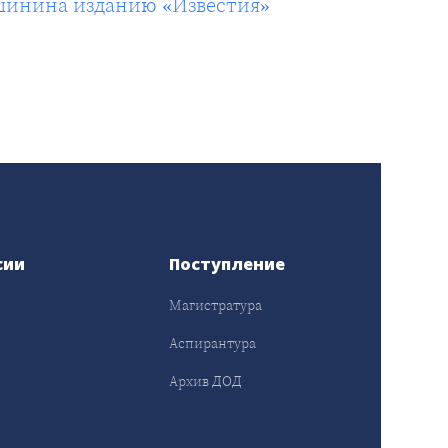
шинина изданию «Известия»
сии
Поступление
Магистратура
Аспирантура
Архив ДОД