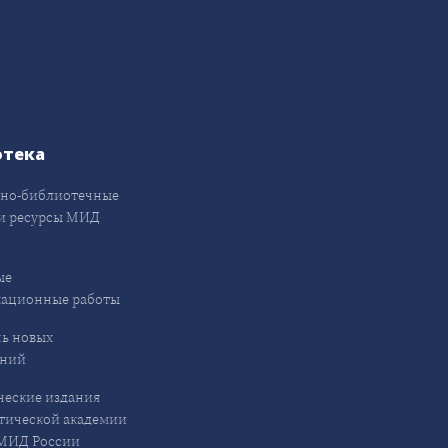
отека
но-библиотечные
и ресурсы МИД
ые
кационные работы
ь новых
ений
еские издания
ической академии
ИД России