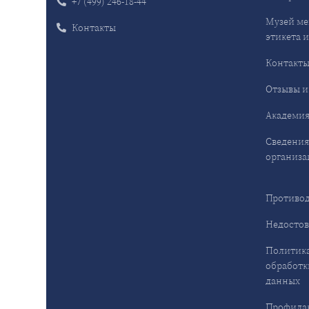
+7 (499) 246-18-44
Музей ме
Контакты
этикета и
Контакт
Отзывы и
Академия
Сведения
организа
Противод
Недостов
Политика
обработк
данных
Профила