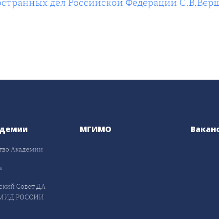
странных дел Российской Федерации С.В.Вер
адемии
МГИМО
Вакан
тво Академии
а
ский Совет ДА
МИД РОССИИ