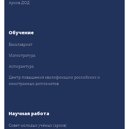
Архив ДОД
Обучение
Бакалавриат
Магистратура
Аспирантура
Центр повышения квалификации российских и
иностранных дипломатов
Научная работа
Совет молодых учёных (архив)