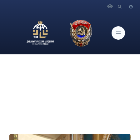
Главная
Новости и Мероприятия
К.и.н., доцент кафедры международных отношений и
внешней политики Агуреев С.А. принял участие в
торжественных мероприятиях в особняке МИД России,
посвященных Дню Африки