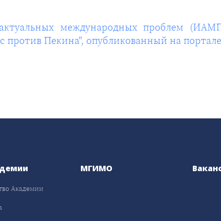
 актуальных международных проблем (ИАМ
с против Пекина", опубликованный на портале 
адемии
МГИМО
Вакан
тво Академии
а