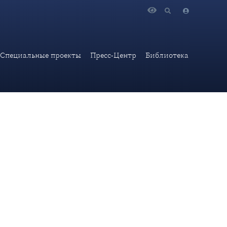
ежданова на тему: "Вильнюс против Пекина",
Специальные проекты
Пресс-Центр
Библиотека