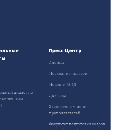
альные
Пресс-Центр
ты
Анонсы
ы
Последние новости
Новости МИД
льный диалог по
Доклады
льственным
м
Экспертное мнение
преподавателей
Факультет подготовки кадров