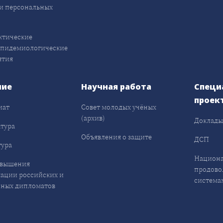
и персональных
ктические
эпидемиологические
ятия
ние
Научная работа
Специ
проек
иат
Совет молодых учёных
(архив)
Доклад
тура
Объявления о защите
ДСП
ура
Национа
овышения
продово
ации российских и
система
ных дипломатов