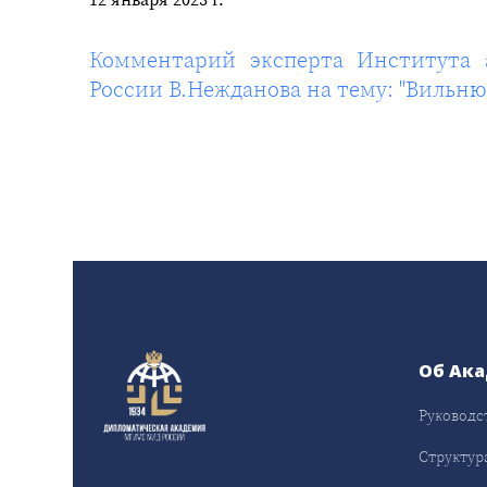
Комментарий эксперта Института
России В.Нежданова на тему: "Вильню
Об Ак
Руководс
Структур