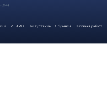
6-18-44
х проблем (ИАМП) Дипломатической академии МИД России В.Н
мии
МГИМО
Поступление
Обучение
Научная работа