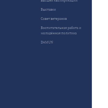
высшей квалификации
Выставки
Совет ветеранов
Воспитательная работа и
молодёжная политика
DAMUN