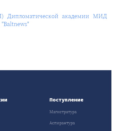
П) Дипломатической академии МИД
"Baltnews"
сии
Поступление
Магистратура
Аспирантура