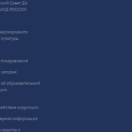
ский Совет ДА
МИД РОССИИ
ждународного
 культуры
ы
 поздравления
 сегодня
 об образовательной
ции
ействие коррупции
ерная информация
 защиты и