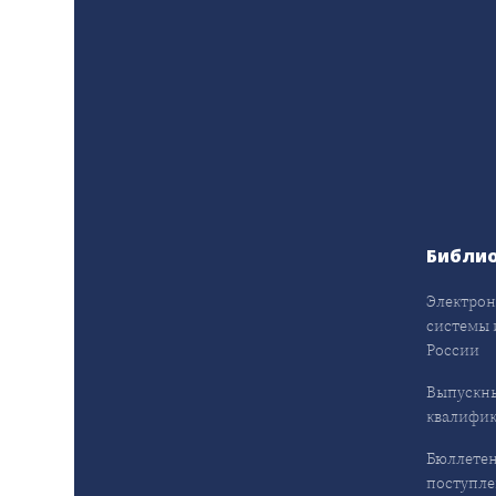
Библи
Электрон
системы 
России
Выпускн
квалифи
Бюллетен
поступл