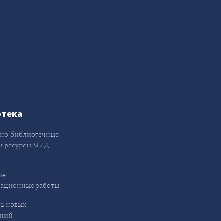
отека
но-библиотечные
и ресурсы МИД
ые
кационные работы
ь новых
ений