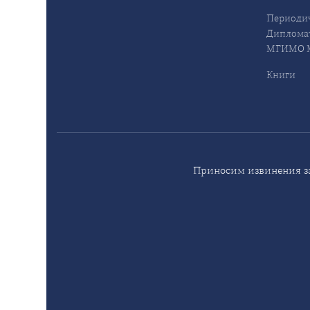
Периодич
Дипломат
МГИМО М
Книги
Приносим извинения за