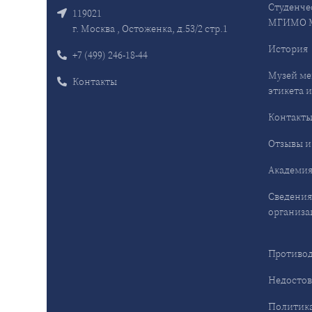
Студенче
119021
МГИМО 
г. Москва , Остоженка, д.53/2 стр.1
История
+7 (499) 246-18-44
Музей ме
Контакты
этикета и
Контакт
Отзывы и
Академия
Сведения
организа
Противод
Недостов
Политика