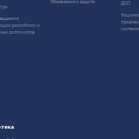
Объявления о защите
ДСП
ура
Национа
овышения
продово
ации российских и
система
ных дипломатов
отека