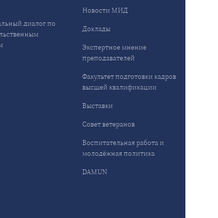
Новости МИД
льный диалог по
Доклады
льственным
м
Экспертное мнение
преподавателей
Факультет подготовки кадров
высшей квалификации
Выставки
Совет ветеранов
Воспитательная работа и
молодёжная политика
DAMUN