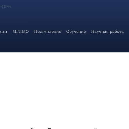
6-18-44
дходах России к обеспечению международной информационно
мии
МГИМО
Поступление
Обучение
Научная работа