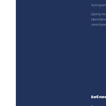
Аспирант
Центр п
квалифик
иностран
Библи