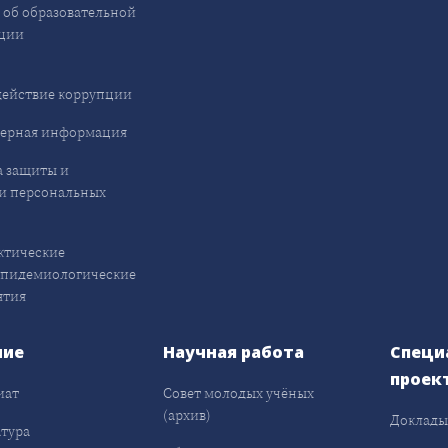
 об образовательной
ции
ействие коррупции
ерная информация
 защиты и
и персональных
ктические
эпидемиологические
ятия
ние
Научная работа
Специ
проек
иат
Совет молодых учёных
(архив)
Доклад
тура