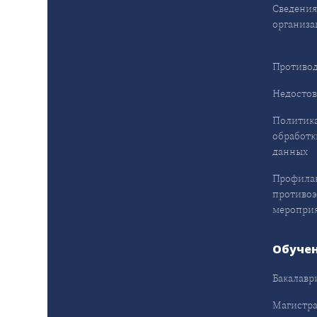
Сведения
организа
Противод
Недостов
Политика
обработк
данных
Профила
противо
меропри
Обуче
Бакалавр
Магистра