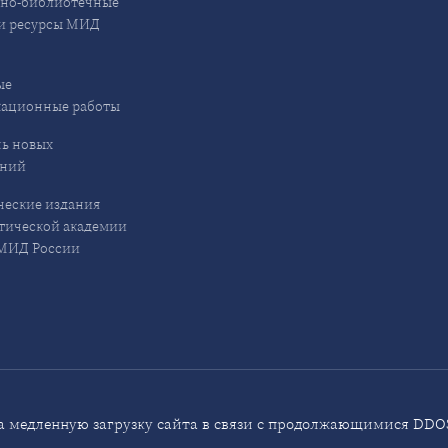
но-библиотечные
и ресурсы МИД
ые
кационные работы
ь новых
ений
еские издания
ической академии
ИД России
 медленную загрузку сайта в связи с продолжающимися DDOS