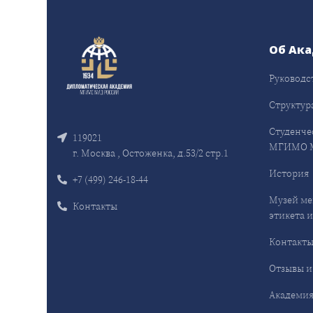
Об Ак
Руководс
Структур
Студенче
119021
МГИМО 
г. Москва , Остоженка, д.53/2 стр.1
История
+7 (499) 246-18-44
Музей ме
Контакты
этикета и
Контакт
Отзывы и
Академия