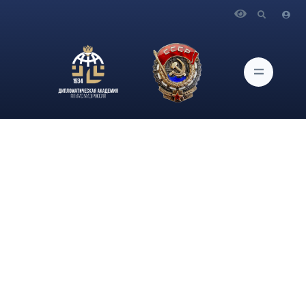
Главная
Новости и Мероприятия
Материалы круглого стола Студенческого научного
объединения «Мир после COVID-19», состоявшегося
06.03.2023
Панченко Наталия Пандемия COVID-19: вызов для стран
по достижению цели устойчивого развития №3