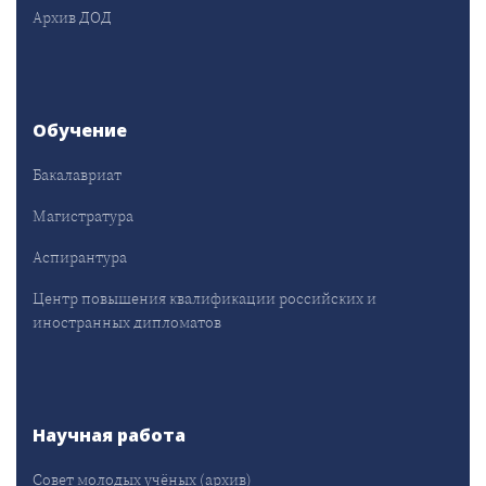
Архив ДОД
Обучение
Бакалавриат
Магистратура
Аспирантура
Центр повышения квалификации российских и
иностранных дипломатов
Научная работа
Совет молодых учёных (архив)