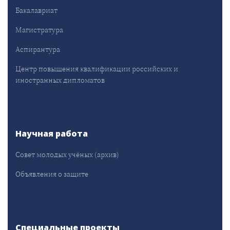
Бакалавриат
Магистратура
Аспирантура
Центр повышения квалификации российских и
иностранных дипломатов
Научная работа
Совет молодых учёных (архив)
Объявления о защите
Специальные проекты