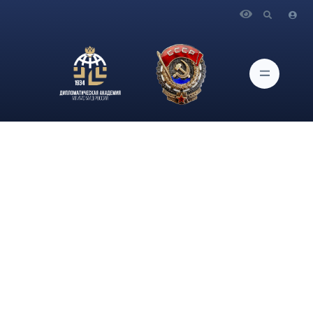
Главная
Новости и Мероприятия
На телеканале «Звезда» в программе «Открытый эфир»
профессор кафедры мировой экономики Дипломатической
академии МИД России А.С.Харланов дал комментарии о
начавшемся дипломатическом наступлении Поднебесной в
разных регионах мира