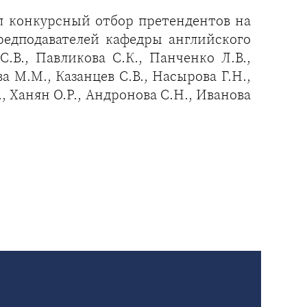
л конкурсный отбор претендентов на
редподавателей кафедры английского
В., Павликова С.К., Панченко Л.В.,
а М.М., Казанцев С.В., Насырова Г.Н.,
., Ханян О.Р., Андронова С.Н., Иванова