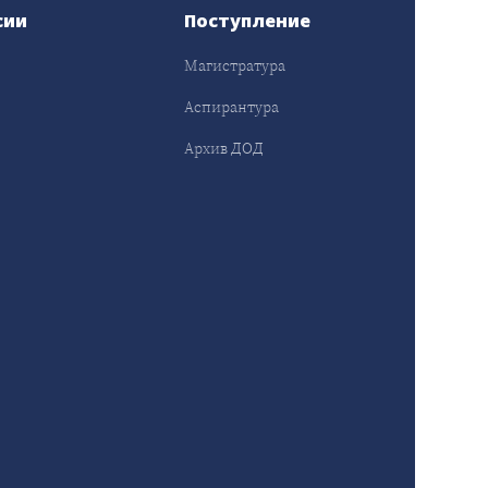
сии
Поступление
Магистратура
Аспирантура
Архив ДОД