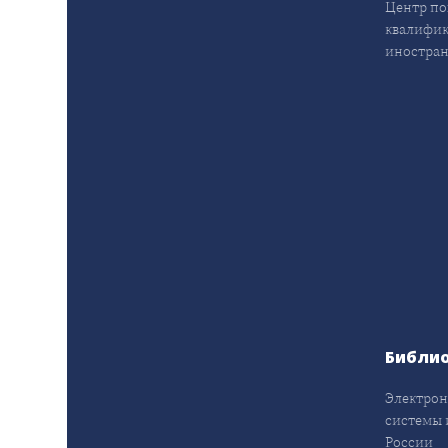
Центр п
квалифик
иностран
Библи
Электрон
системы 
России