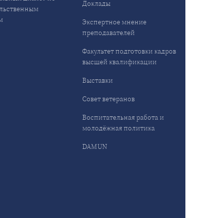
Доклады
льственным
м
Экспертное мнение
преподавателей
Факультет подготовки кадров
высшей квалификации
Выставки
Совет ветеранов
Воспитательная работа и
молодёжная политика
DAMUN