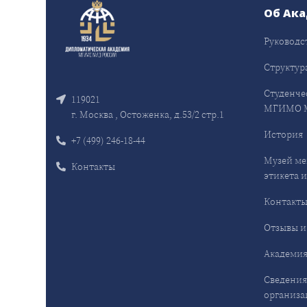
Об Ак
Руководс
Структур
Студенче
119021
МГИМО 
г. Москва , Остоженка, д.53/2 стр.1
История
+7 (499) 246-18-44
Музей ме
Контакты
этикета и
Контакт
Отзывы и
Академия
Сведения
организа