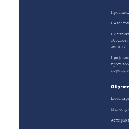
Противод
Недостов
Политика
обработк
данных
Профила
противо
меропри
Обуче
Бакалавр
Магистра
Аспирант