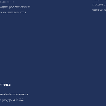
овышения
продово
ации российских и
система
ных дипломатов
отека
но-библиотечные
и ресурсы МИД