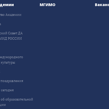
адемии
МГИМО
Вакан
тво Академии
а
ский Совет ДА
МИД РОССИИ
ждународного
 культуры
ы
 поздравления
 сегодня
 об образовательной
ции