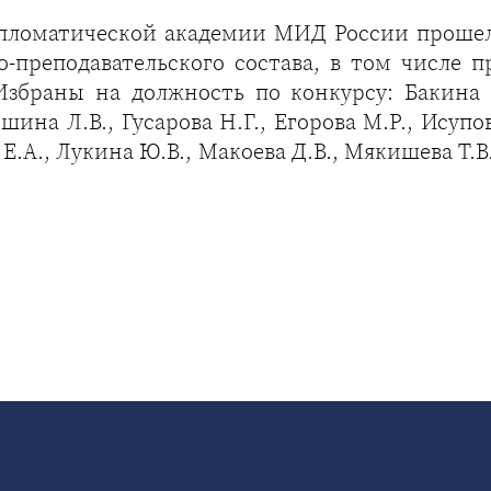
ипломатической академии МИД России проше
-преподавательского состава, в том числе п
збраны на должность по конкурсу: Бакина С.
шина Л.В., Гусарова Н.Г., Егорова М.Р., Исупов
Е.А., Лукина Ю.В., Макоева Д.В., Мякишева Т.В