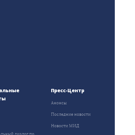
альные
Пресс-Центр
ты
Анонсы
ы
Последние новости
Новости МИД
льный диалог по