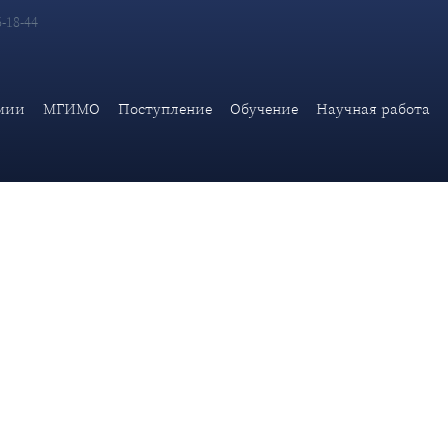
6-18-44
и МИД России прошел конкурсный отбор претендентов на замеще
мии
МГИМО
Поступление
Обучение
Научная работа