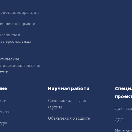
ействие коррупции
ерная информация
 защиты и
и персональных
ктические
эпидемиологические
ятия
ние
Научная работа
Специ
проек
иат
Совет молодых учёных
(архив)
Доклад
тура
Объявления о защите
ДСП
ура
Национа