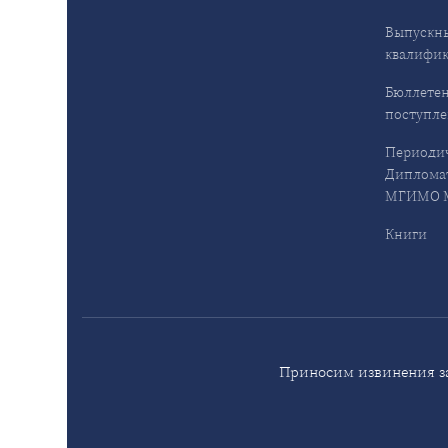
Выпускн
квалифи
Бюллетен
поступл
Периодич
Дипломат
МГИМО М
Книги
Приносим извинения за