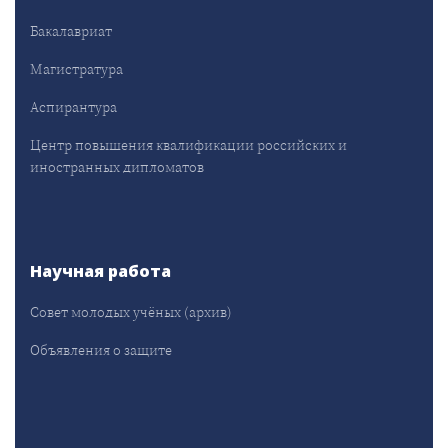
Бакалавриат
Магистратура
Аспирантура
Центр повышения квалификации российских и
иностранных дипломатов
Научная работа
Совет молодых учёных (архив)
Объявления о защите