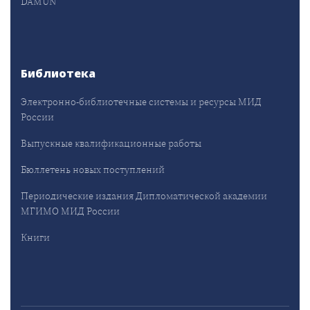
DAMUN
Библиотека
Электронно-библиотечные системы и ресурсы МИД
России
Выпускные квалификационные работы
Бюллетень новых поступлений
Периодические издания Дипломатической академии
МГИМО МИД России
Книги