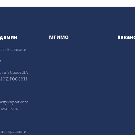
адемии
МГИМО
Вакан
тво Академии
а
ский Совет ДА
МИД РОССИИ
ждународного
 культуры
ы
 поздравления