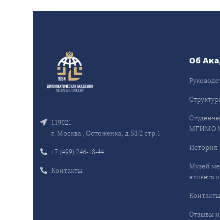
Об Ак
Руководс
Структур
Студенче
119021
МГИМО 
г. Москва , Остоженка, д.53/2 стр.1
История
+7 (499) 246-18-44
Музей ме
Контакты
этикета и
Контакт
Отзывы и