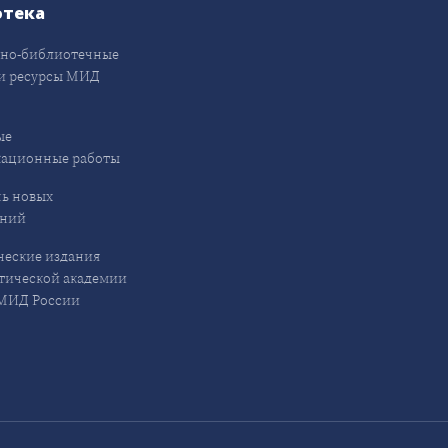
отека
но-библиотечные
и ресурсы МИД
ые
кационные работы
ь новых
ений
еские издания
ической академии
ИД России