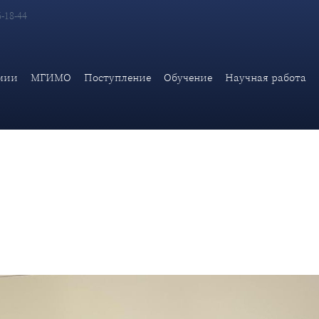
6-18-44
ьского центра технологии искусственного интеллекта в междун
мии
МГИМО
Поступление
Обучение
Научная работа