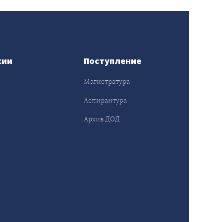
сии
Поступление
Магистратура
Аспирантура
Архив ДОД