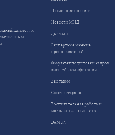
ы
Последние новости
Новости МИД
льный диалог по
Доклады
льственным
м
Экспертное мнение
преподавателей
Факультет подготовки кадров
высшей квалификации
Выставки
Совет ветеранов
Воспитательная работа и
молодёжная политика
DAMUN