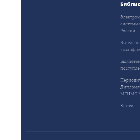
Библи
Электрон
системы 
России
Выпускн
квалифи
Бюллетен
поступл
Периодич
Дипломат
МГИМО М
Книги