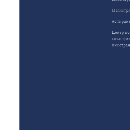
Магистра
Аспирант
Центр п
квалифик
иностран