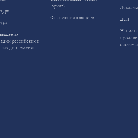
(архив)
Доклад
тура
Объявления о защите
ДСП
ура
Национа
овышения
продово
ации российских и
система
ных дипломатов