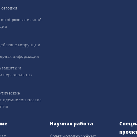
 сегодня
 об образовательной
ции
ействие коррупции
ерная информация
 защиты и
и персональных
ктические
эпидемиологические
ятия
ние
Научная работа
Специ
проек
иат
Совет молодых учёных