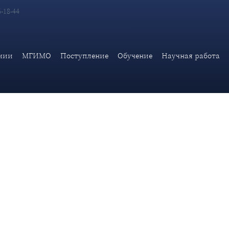
6-18-44
родного права со студентами и преподавателями Дипломатиче
мии
МГИМО
Поступление
Обучение
Научная работа