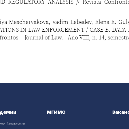
EGULATORY ANALYSIS // Revista Confrontos. -
riya Mescheryakova, Vadim Lebedev, Elena E. 
TIONS IN LAW ENFORCEMENT / CASE B. DATA P
s. - Journal of Law. - Ano VIII, n. 14, semestral,
адемии
МГИМО
Вакан
тво Академии