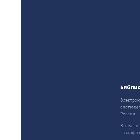
Библи
Электрон
системы 
России
Выпускн
квалифи