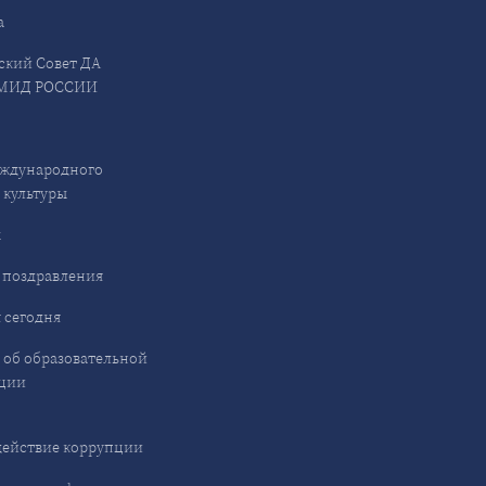
а
ский Совет ДА
МИД РОССИИ
ждународного
 культуры
ы
 поздравления
 сегодня
 об образовательной
ции
ействие коррупции