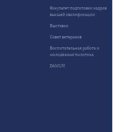
Факультет подготовки кадров
высшей квалификации
Выставки
Совет ветеранов
Воспитательная работа и
молодёжная политика
DAMUN