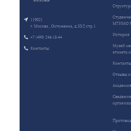
Структур
Студенче
119021
МГИМО 
г. Москва , Остоженка, д.53/2 стр.1
История
+7 (499) 246-18-44
Музей ме
Контакты
этикета и
Контакт
Отзывы и
Академия
Сведения
организа
Противод