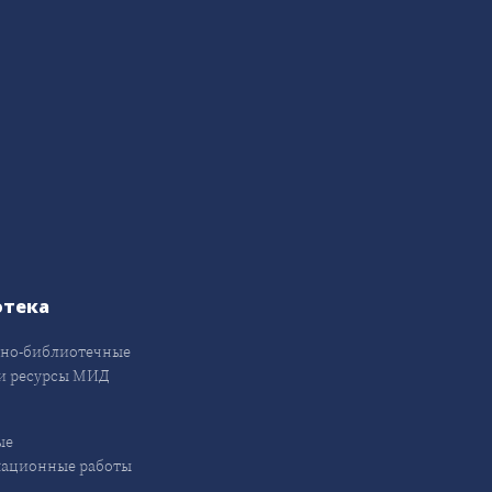
отека
но-библиотечные
и ресурсы МИД
ые
кационные работы