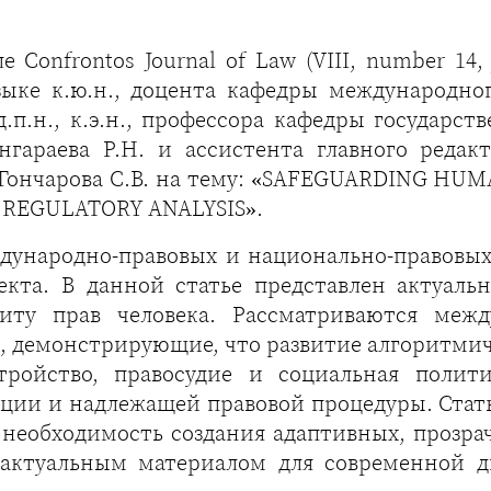
Confrontos Journal of Law (VIII, number 14, j
зыке к.ю.н., доцента кафедры международн
п.н., к.э.н., профессора кафедры государс
раева Р.Н. и ассистента главного редакто
Гончарова С.В. на тему: «SAFEGUARDING HUM
 REGULATORY ANALYSIS».
дународно-правовых и национально-правовых 
екта. В данной статье представлен актуаль
щиту прав человека. Рассматриваются меж
демонстрирующие, что развитие алгоритмиче
стройство, правосудие и социальная полит
ии и надлежащей правовой процедуры. Стат
 необходимость создания адаптивных, прозр
 актуальным материалом для современной 