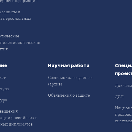
ерная информация
 защиты и
и персональных
ктические
эпидемиологические
ятия
ние
Научная работа
Специ
проек
иат
Совет молодых учёных
(архив)
Доклад
тура
Объявления о защите
ДСП
ура
Национа
овышения
продово
ации российских и
система
ных дипломатов