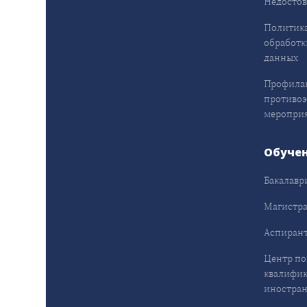
Недостов
Политика
обработк
данных
Профила
противо
меропри
Обуче
Бакалавр
Магистра
Аспирант
Центр п
квалифик
иностран