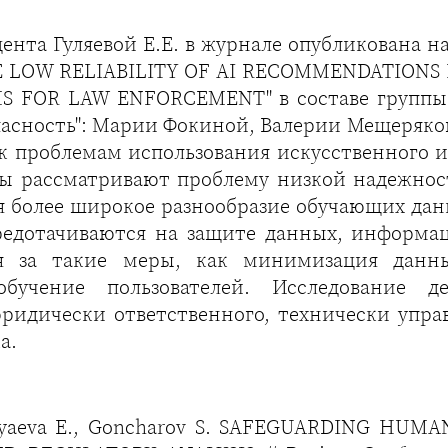
нта Гуляевой Е.Е. в журнале опубликована н
HE LOW RELIABILITY OF AI RECOMMENDATIONS 
MS FOR LAW ENFORCEMENT" в составе группы 
асность": Марии Фокиной, Валерии Мещеряков
к проблемам использования искусственного 
оры рассматривают проблему низкой надежно
я более широкое разнообразие обучающих да
средотачиваются на защите данных, информа
я за такие меры, как минимизация данны
бучение пользователей. Исследование д
ридически ответственного, технически упра
а.
ulyaeva E., Goncharov S. SAFEGUARDING HUM