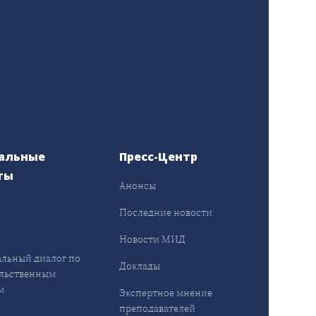
альные
Пресс-Центр
ты
Анонсы
ы
Последние новости
Новости МИД
льный диалог по
Доклады
льственным
м
Экспертное мнение
преподавателей