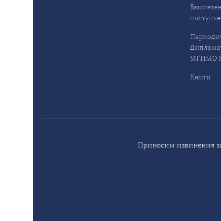
Бюллетен
поступл
Периодич
Дипломат
МГИМО М
Книги
Приносим извинения за