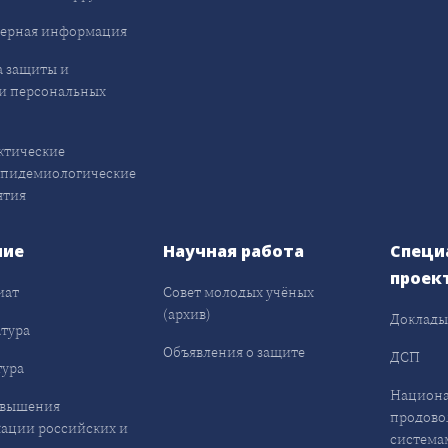
ерная информация
 защиты и
и персональных
ктические
эпидемиологические
ятия
ние
Научная работа
Специ
проек
иат
Совет молодых учёных
(архив)
Доклад
тура
Объявления о защите
ДСП
ура
Национа
овышения
продово
ации российских и
система