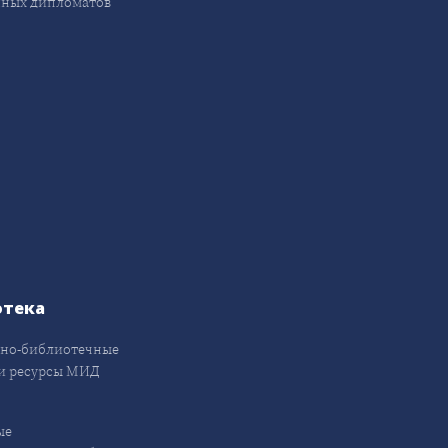
ных дипломатов
отека
но-библиотечные
и ресурсы МИД
ые