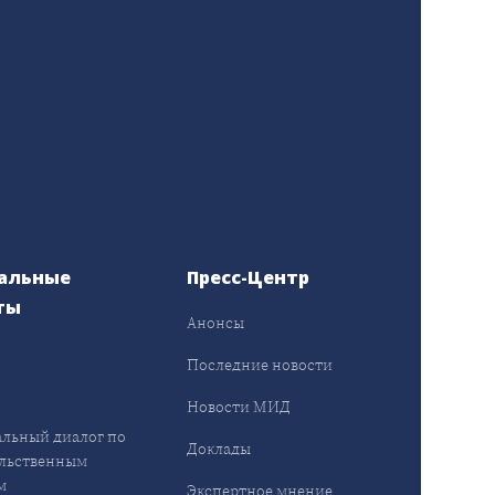
альные
Пресс-Центр
ты
Анонсы
ы
Последние новости
Новости МИД
льный диалог по
Доклады
льственным
м
Экспертное мнение