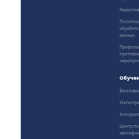
Недостов
Политика
обработк
данных
Профила
противо
меропри
Обуче
Бакалавр
Магистра
Аспирант
Центр п
квалифик