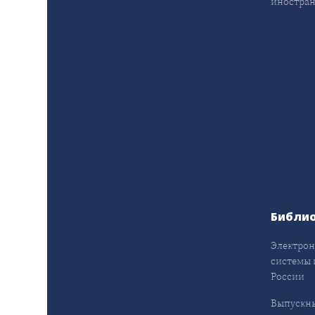
иностран
Библи
Электрон
системы 
России
Выпускн