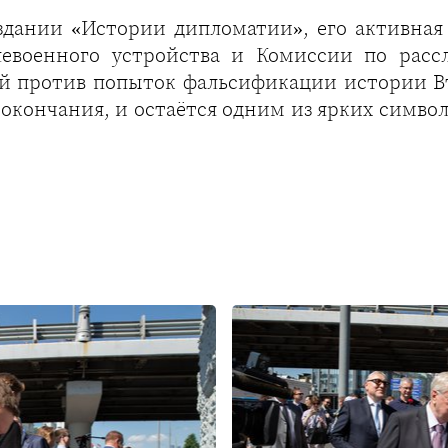
издании «Истории дипломатии», его активная
левоенного устройства и Комиссии по расс
бой против попыток фальсификации истории 
окончания, и остаётся одним из ярких симво