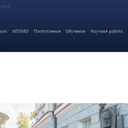
6-18-44
ии открытия мемориальной доски выдающемуся историку Е.В.Т
мии
МГИМО
Поступление
Обучение
Научная работа