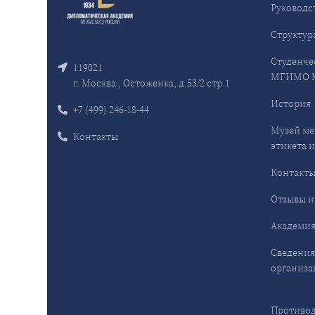
Руководс
Структур
Студенче
119021
МГИМО 
г. Москва , Остоженка, д.53/2 стр.1
История
+7 (499) 246-18-44
Музей ме
Контакты
этикета и
Контакт
Отзывы и
Академия
Сведения
организа
Противод