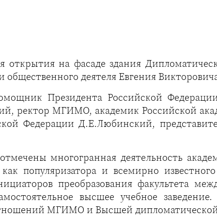
ия открытия на фасаде здания Дипломатич
и общественного деятеля Евгения Викторовича
мощник Президента Российской Федерации,
ий, ректор МГИМО, академик Российской акад
кой Федерации Д.Е.Любинский, представител
отмечены многогранная деятельность академи
 как популяризатора и всемирно известног
нициаторов преобразования факультета ме
самостоятельное высшее учебное заведение.
отношений МГИМО и Высшей дипломатической