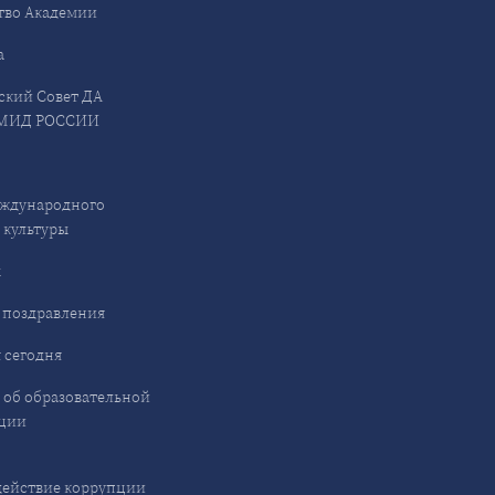
тво Академии
а
ский Совет ДА
МИД РОССИИ
ждународного
 культуры
ы
 поздравления
 сегодня
 об образовательной
ции
ействие коррупции