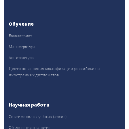
Обучение
Бакалавриат
Магистратура
Аспирантура
Центр повышения квалификации российских и
иностранных дипломатов
Научная работа
Совет молодых учёных (архив)
Объявления о защите