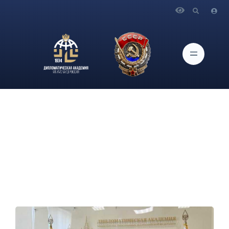
Главная
Новости и Мероприятия
О встрече Ректора А.В.Яковенко с вице-президентом
Центра стратегических и международных исследований
Н.Вонгом