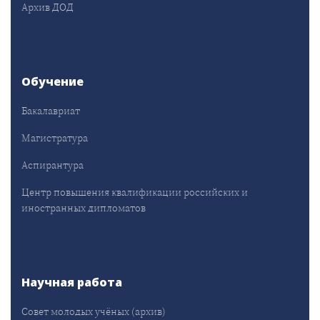
Архив ДОД
Обучение
Бакалавриат
Магистратура
Аспирантура
Центр повышения квалификации российских и
иностранных дипломатов
Научная работа
Совет молодых учёных (архив)