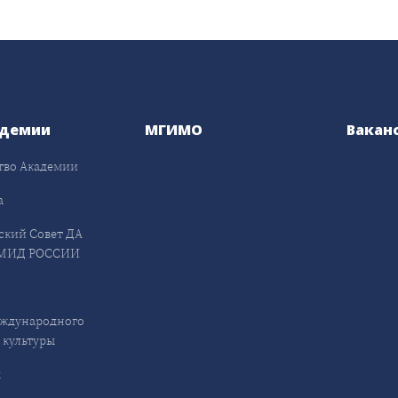
адемии
МГИМО
Вакан
тво Академии
а
ский Совет ДА
МИД РОССИИ
ждународного
 культуры
ы