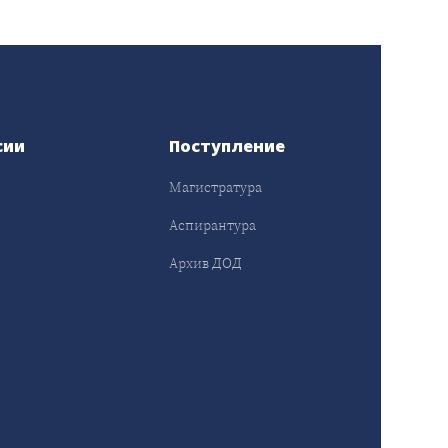
сии
Поступление
Магистратура
Аспирантура
Архив ДОД