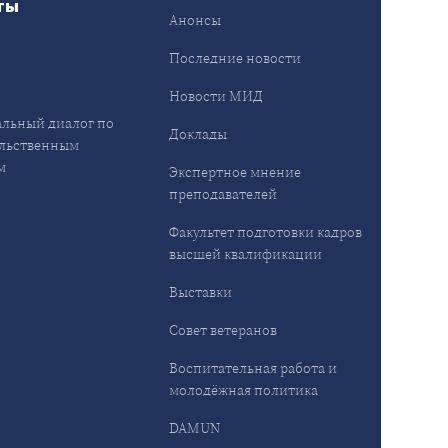
ты
Анонсы
ы
Последние новости
Новости МИД
льный диалог по
Доклады
льственным
м
Экспертное мнение
преподавателей
Факультет подготовки кадров
высшей квалификации
Выставки
Совет ветеранов
Воспитательная работа и
молодёжная политика
DAMUN