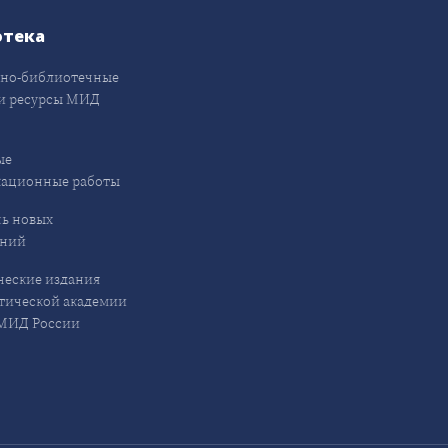
отека
но-библиотечные
и ресурсы МИД
ые
кационные работы
ь новых
ений
еские издания
ической академии
ИД России