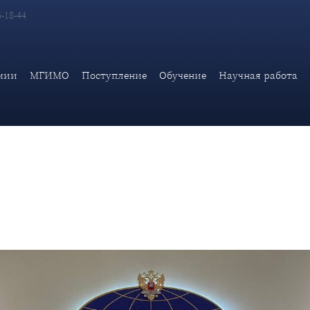
6-18-44
по международному сотрудничеству Российско-армянского унив
мии
МГИМО
Поступление
Обучение
Научная работа