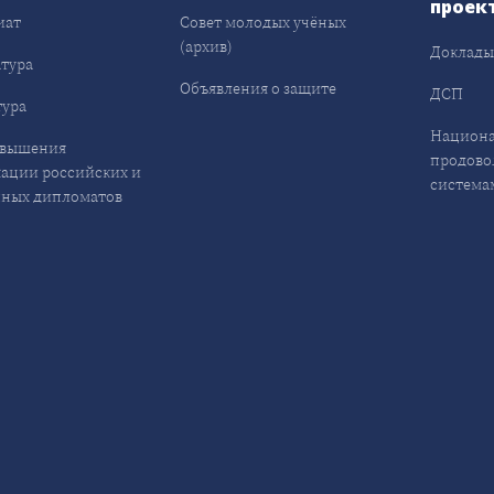
проек
иат
Совет молодых учёных
(архив)
Доклад
тура
Объявления о защите
ДСП
ура
Национа
овышения
продово
ации российских и
система
ных дипломатов