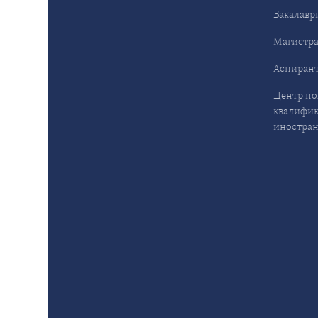
Бакалавр
Магистра
Аспирант
Центр п
квалифик
иностран