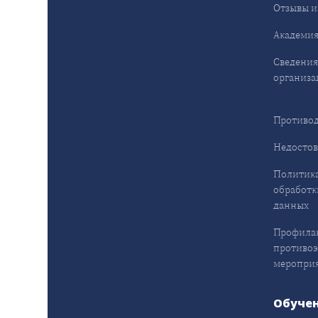
Отзывы и
Академия
Сведения
организа
Противод
Недостов
Политика
обработк
данных
Профила
противо
меропри
Обуче