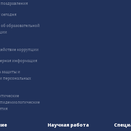
 поздравления
 сегодня
 об образовательной
ции
ействие коррупции
ерная информация
 защиты и
и персональных
ктические
эпидемиологические
ятия
ние
Научная работа
Специ