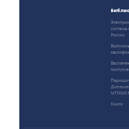
Библи
Электрон
системы 
России
Выпускн
квалифи
Бюллетен
поступл
Периодич
Дипломат
МГИМО М
Книги