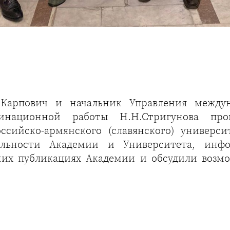
.Карпович и начальник Управления междуна
динационной работы Н.Н.Стригунова пр
ссийско-армянского (славянского) универси
льности Академии и Университета, инф
них публикациях Академии и обсудили возм