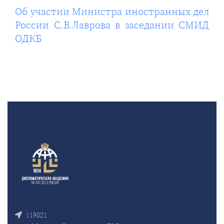
Об участии Министра иностранных дел
России С.В.Лаврова в заседании СМИД
ОДКБ
119021