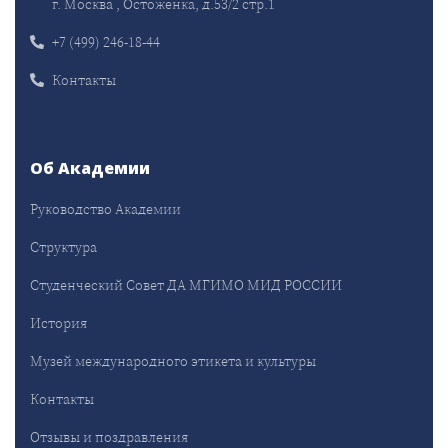
г. Москва , Остоженка, д.53/2 стр.1
+7 (499) 246-18-44
Контакты
Об Академии
Руководство Академии
Структура
Студенческий Совет ДА МГИМО МИД РОССИИ
История
Музей международного этикета и культуры
Контакты
Отзывы и поздравления