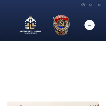
Главная
Новости и Мероприятия
Об участии проректора по научной работе
Дипломатической академии МИД России О.Г.Карповича в
церемонии вручения Международной премии мира имени
Л.Н.Толстого