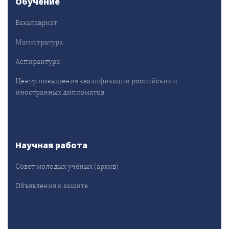
Обучение
Бакалавриат
Магистратура
Аспирантура
Центр повышения квалификации российских и
иностранных дипломатов
Научная работа
Совет молодых учёных (архив)
Объявления о защите