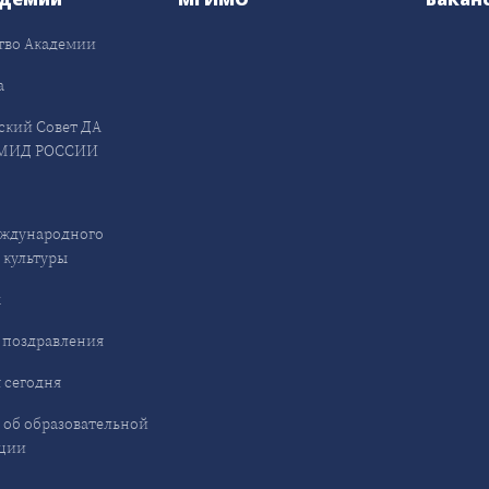
тво Академии
а
ский Совет ДА
МИД РОССИИ
ждународного
 культуры
ы
 поздравления
 сегодня
 об образовательной
ции