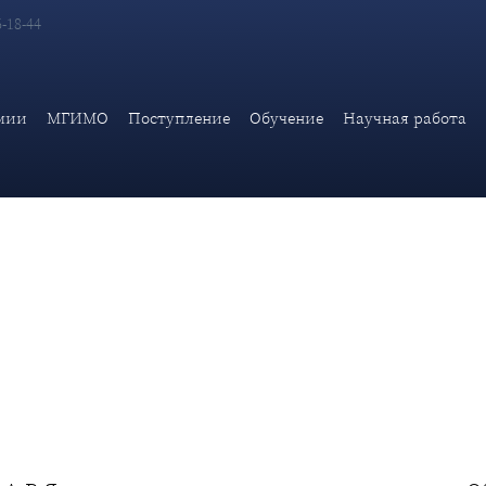
6-18-44
оматической академии МИД России А.В.Яковенко во встрече Об
мии
МГИМО
Поступление
Обучение
Научная работа