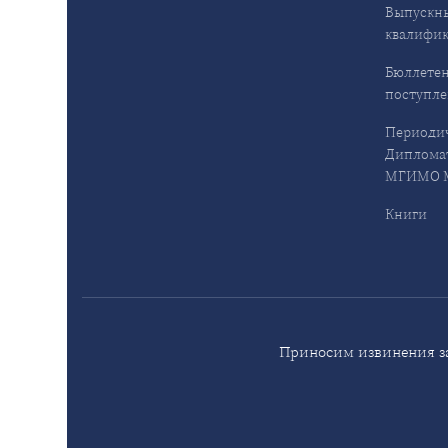
Выпускн
квалифи
Бюллетен
поступл
Периодич
Дипломат
МГИМО М
Книги
Приносим извинения за