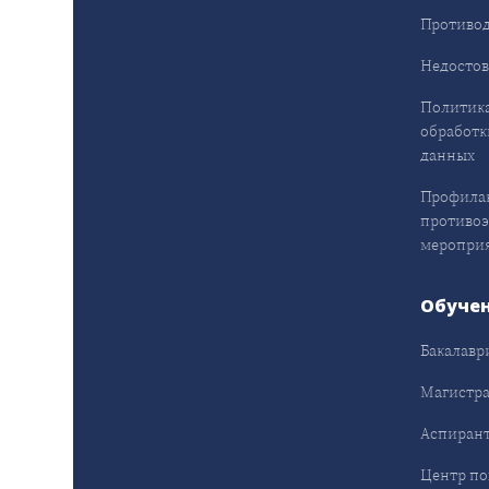
Противод
Недостов
Политика
обработк
данных
Профила
противо
меропри
Обуче
Бакалавр
Магистра
Аспирант
Центр п