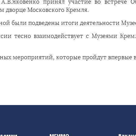
А.В.Яковенко принял участие во встрече О
м дворце Московского Кремля.
й были подведены итоги деятельности Музеев
сии тесно взаимодействует с Музеями Кремл
стных мероприятий, которые пройдут впервые 
адемии
МГИМО
Вакан