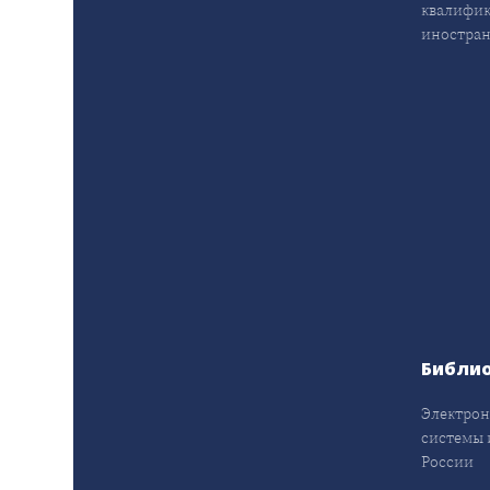
квалифик
иностран
Библи
Электрон
системы 
России