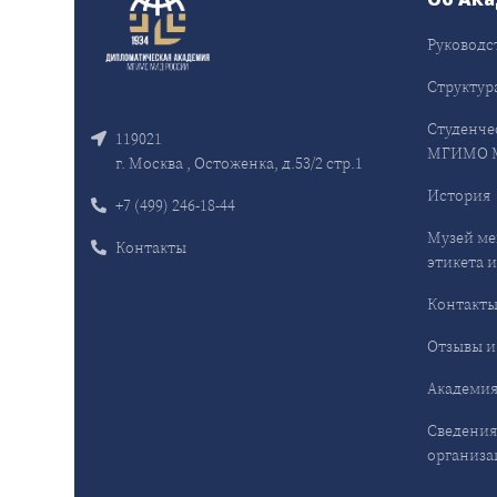
Руководс
Структур
Студенче
119021
МГИМО 
г. Москва , Остоженка, д.53/2 стр.1
История
+7 (499) 246-18-44
Музей ме
Контакты
этикета и
Контакт
Отзывы и
Академия
Сведения
организа