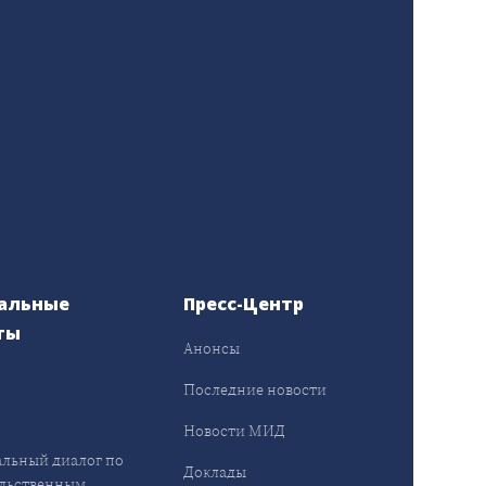
альные
Пресс-Центр
ты
Анонсы
ы
Последние новости
Новости МИД
льный диалог по
Доклады
льственным