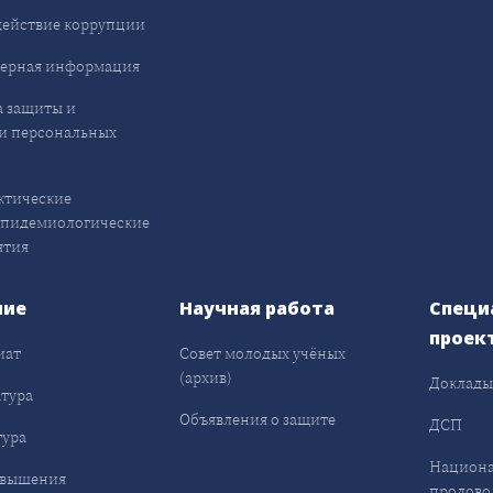
ействие коррупции
ерная информация
 защиты и
и персональных
ктические
эпидемиологические
ятия
ние
Научная работа
Специ
проек
иат
Совет молодых учёных
(архив)
Доклад
тура
Объявления о защите
ДСП
ура
Национа
овышения
продово