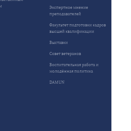
м
Экспертное мнение
преподавателей
Факультет подготовки кадров
высшей квалификации
Выставки
Совет ветеранов
Воспитательная работа и
молодёжная политика
DAMUN