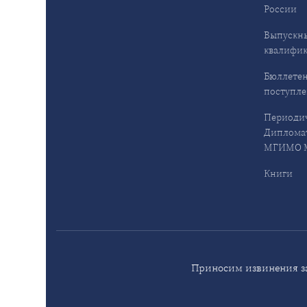
России
Выпускн
квалифи
Бюллетен
поступл
Периодич
Дипломат
МГИМО М
Книги
Приносим извинения за