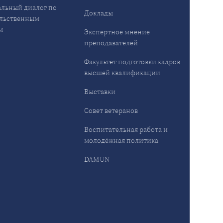
льный диалог по
Доклады
льственным
м
Экспертное мнение
преподавателей
Факультет подготовки кадров
высшей квалификации
Выставки
Совет ветеранов
Воспитательная работа и
молодёжная политика
DAMUN