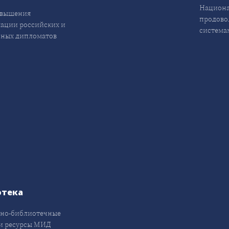
Национа
овышения
продово
ации российских и
система
ных дипломатов
отека
но-библиотечные
и ресурсы МИД