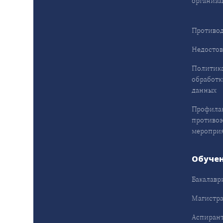
организа
Противод
Недостов
Политика
обработк
данных
Профила
противо
меропри
Обуче
Бакалавр
Магистра
Аспирант