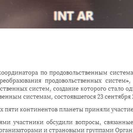
координатора по продовольственным система
реобразования продовольственных систем»
твенных систем, создание которого стало од
енным системам, состоявшегося 23 сентября 2
сех пяти континентов планеты приняли участие
ями участники обсудили вопросы, связанны
рганизаторами и страновыми группами Орга