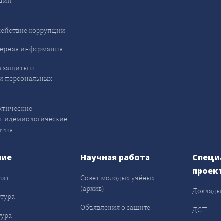
ции
ействие коррупции
ерная информация
 защиты и
и персональных
ктические
эпидемиологические
ятия
ние
Научная работа
Специ
проек
иат
Совет молодых учёных
(архив)
Доклад
тура
Объявления о защите
ДСП
ура