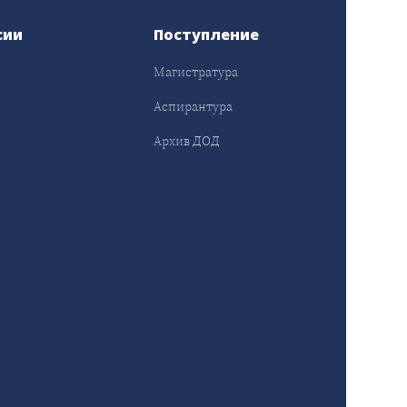
сии
Поступление
Магистратура
Аспирантура
Архив ДОД