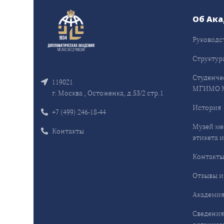
Об Ак
Руководс
Структур
Студенче
119021
МГИМО 
г. Москва , Остоженка, д.53/2 стр.1
История
+7 (499) 246-18-44
Музей ме
Контакты
этикета и
Контакт
Отзывы и
Академия
Сведения