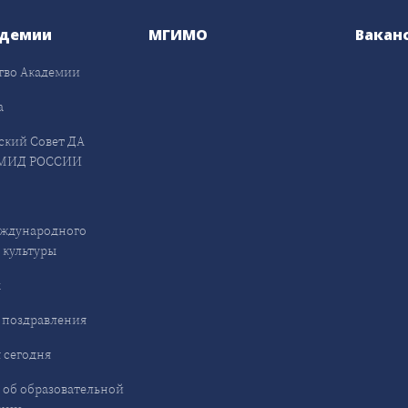
адемии
МГИМО
Вакан
тво Академии
а
ский Совет ДА
МИД РОССИИ
ждународного
 культуры
ы
 поздравления
 сегодня
 об образовательной