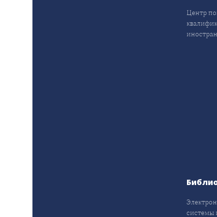
Центр п
квалифик
иностран
Библи
Электрон
системы 