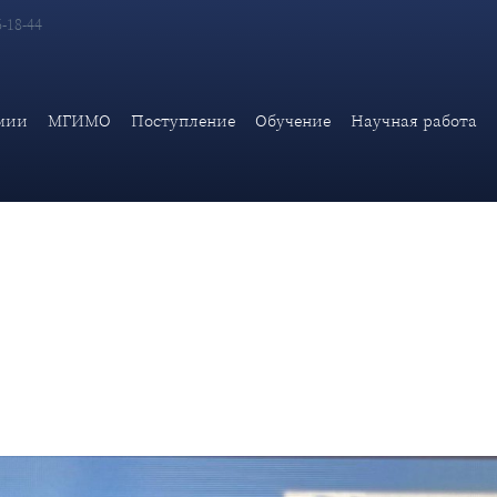
6-18-44
 по продовольственным системам В.И. Дербенского в веб-семи
 вопросам продовольственных с
мии
МГИМО
Поступление
Обучение
Научная работа