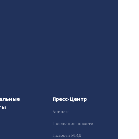
альные
Пресс-Центр
ты
Анонсы
ы
Последние новости
Новости МИД