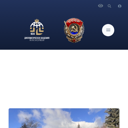
Главная
Новости и Мероприятия
Об участии студентов Академии в мемориальной поездке
по памятникам героям-ополченцам