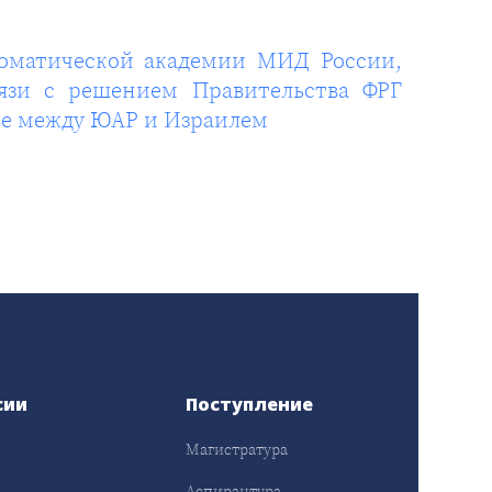
оматической академии МИД России,
язи с решением Правительства ФРГ
тве между ЮАР и Израилем
сии
Поступление
Магистратура
Аспирантура