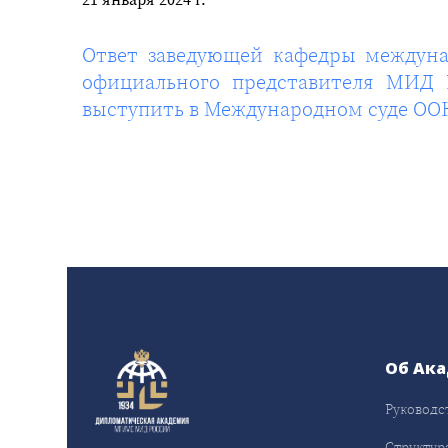
Ответ заведующей кафедры междун
официального представителя МИД 
выступить в Международном суде ООН
Об Ак
Руководс
Структур