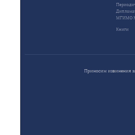
Периодич
Дипломат
МГИМО М
Книги
Приносим извинения за