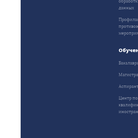
обработк
данных
Профила
противо
меропри
Обуче
Бакалавр
Магистра
Аспирант
Центр п
квалифик
иностран