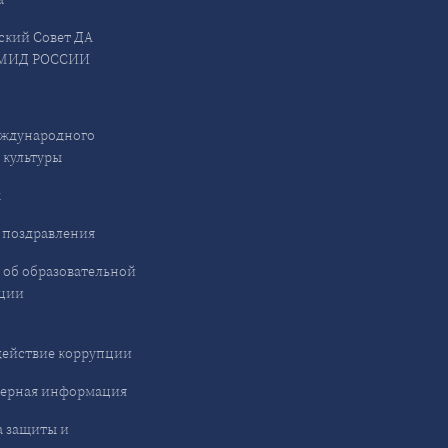
ский Совет ДА
МИД РОССИИ
ждународного
 культуры
ы
 поздравления
 об образовательной
ции
ействие коррупции
ерная информация
 защиты и