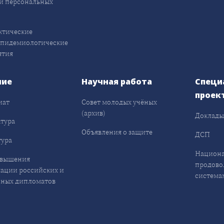
и персональных
ктические
эпидемиологические
ятия
ние
Научная работа
Специ
проек
иат
Совет молодых учёных
(архив)
Доклад
тура
Объявления о защите
ДСП
ура
Национа
овышения
продово
ации российских и
система
ных дипломатов