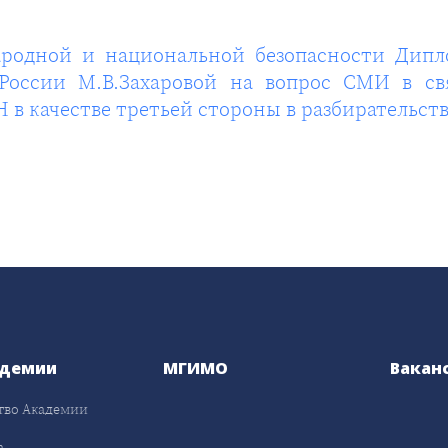
ародной и национальной безопасности Дипл
России М.В.Захаровой на вопрос СМИ в св
 в качестве третьей стороны в разбирательс
адемии
МГИМО
Вакан
тво Академии
а