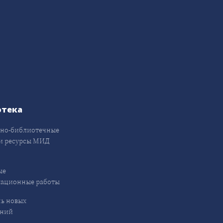
отека
но-библиотечные
и ресурсы МИД
ые
кационные работы
ь новых
ений