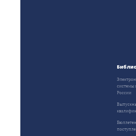
Библи
Электрон
системы 
России
Выпускн
квалифи
Бюллетен
поступл