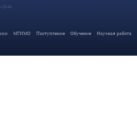
6-18-44
безопасности Дипломатической академии МИД России, официал
дународном суде ООН в качестве тр
мии
МГИМО
Поступление
Обучение
Научная работа