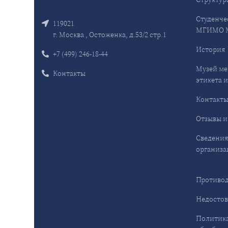
Студенче
119021
МГИМО 
г. Москва , Остоженка, д.53/2 стр.1
История
+7 (499) 246-18-44
Музей ме
Контакты
этикета и
Контакт
Отзывы и
Сведения
организа
Противод
Недостов
Политика