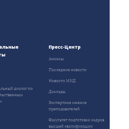
альные
Пресс-Центр
ты
Анонсы
ы
Последние новости
Новости МИД
льный диалог по
Доклады
льственным
м
Экспертное мнение
преподавателей
Факультет подготовки кадров
высшей квалификации