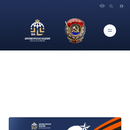
Главная
Новости и Мероприятия
Поздравление Директора Дипломатической академии –
Первого проректора МГИМО МИД России С.В.Шитькова с
Днем Великой Победы