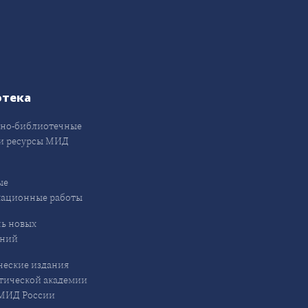
отека
но-библиотечные
и ресурсы МИД
ые
кационные работы
ь новых
ений
еские издания
ической академии
ИД России