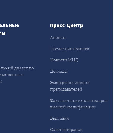
альные
Пресс-Центр
ты
Анонсы
ы
Последние новости
Новости МИД
льный диалог по
Доклады
льственным
м
Экспертное мнение
преподавателей
Факультет подготовки кадров
высшей квалификации
Выставки
Совет ветеранов