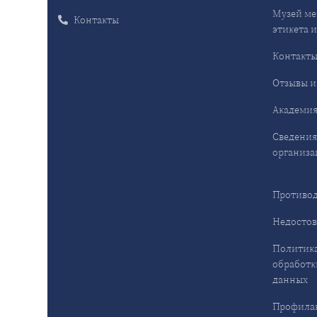
Музей ме
Контакты
этикета и
Контакт
Отзывы и
Академия
Сведения
организа
Противод
Недостов
Политика
обработк
данных
Профила