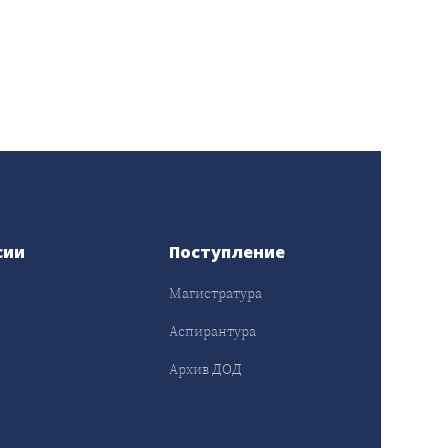
сии
Поступление
Магистратура
Аспирантура
Архив ДОД