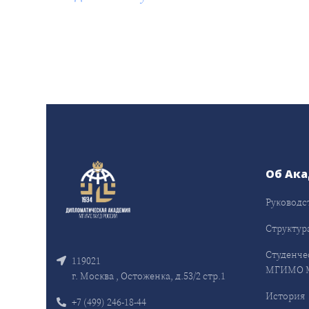
Об Ак
Руководс
Структур
Студенче
119021
МГИМО 
г. Москва , Остоженка, д.53/2 стр.1
История
+7 (499) 246-18-44