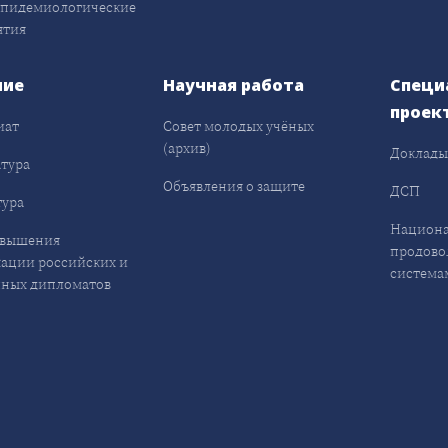
эпидемиологические
ятия
ние
Научная работа
Специ
проек
иат
Совет молодых учёных
(архив)
Доклад
тура
Объявления о защите
ДСП
ура
Национа
овышения
продово
ации российских и
система
ных дипломатов