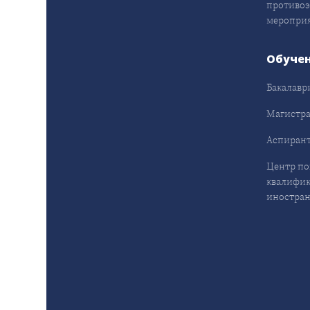
противо
меропри
Обуче
Бакалавр
Магистра
Аспирант
Центр п
квалифик
иностран