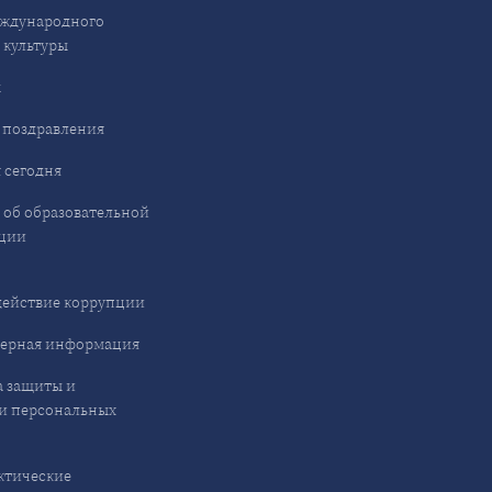
ждународного
 культуры
ы
 поздравления
 сегодня
 об образовательной
ции
ействие коррупции
ерная информация
 защиты и
и персональных
ктические