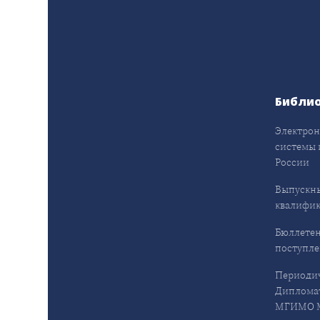
Библи
Электрон
системы 
России
Выпускн
квалифи
Бюллетен
поступл
Периодич
Дипломат
МГИМО М