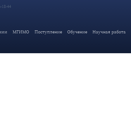
6-18-44
бласти науки и инноваций для молодых ученых. Прием заявок до 
мии
МГИМО
Поступление
Обучение
Научная работа