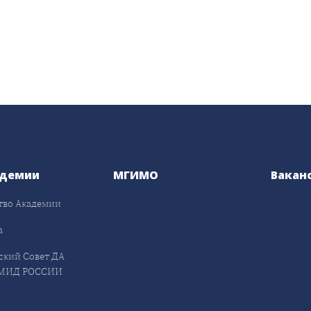
адемии
МГИМО
Вакан
тво Академии
а
ский Совет ДА
МИД РОССИИ