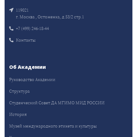
119021
г. Москва , Остоженка, д.53/2 стр.1
+7 (499) 246-18-44
Контакты
Об Академии
Руководство Академии
Структура
Студенческий Совет ДА МГИМО МИД РОССИИ
История
Музей международного этикета и культуры