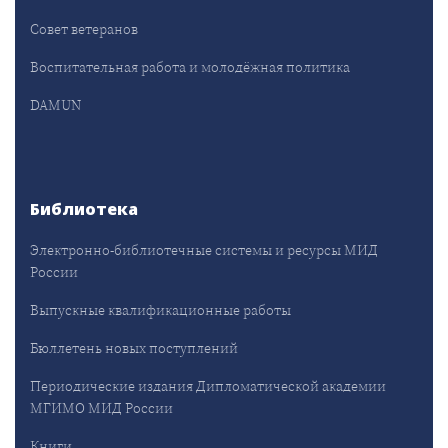
Совет ветеранов
Воспитательная работа и молодёжная политика
DAMUN
Библиотека
Электронно-библиотечные системы и ресурсы МИД
России
Выпускные квалификационные работы
Бюллетень новых поступлений
Периодические издания Дипломатической академии
МГИМО МИД России
Книги