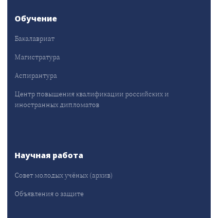
Обучение
Бакалавриат
Магистратура
Аспирантура
Центр повышения квалификации российских и
иностранных дипломатов
Научная работа
Совет молодых учёных (архив)
Объявления о защите