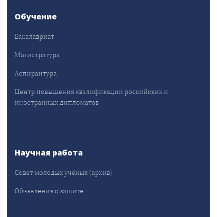
Обучение
Бакалавриат
Магистратура
Аспирантура
Центр повышения квалификации российских и
иностранных дипломатов
Научная работа
Совет молодых учёных (архив)
Объявления о защите