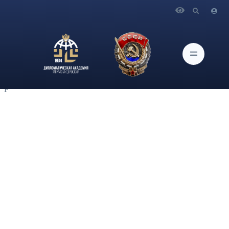
Главная
Новости и Мероприятия
Профессор кафедры международного права
Дипломатической академии МИД России, д-р юрид. наук
А.Ю. Ястребова выступила с докладом "Правовой статус
мигрантов в международном праве" на заседании круглого
стола "Право и миграция в меняющемся мире" XV Конвента
Р