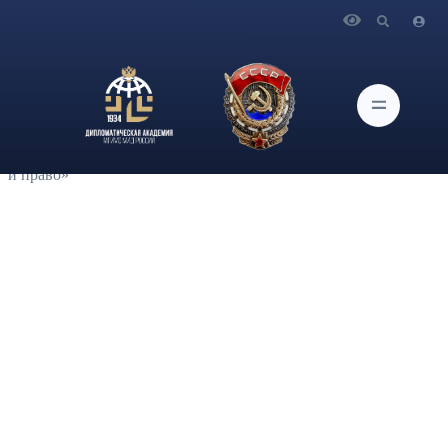
Главная
Новости и Мероприятия
Профессор кафедры международного права, доктор
юридических наук Ястребова А.Ю. и доцент кафедры
международного права, кандидат юридических наук
Анисимов И.О. приняли участие на I Международной
научно-практической конференции «Цифровые технологии
и право»