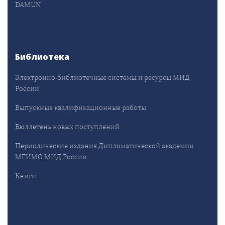
DAMUN
Библиотека
Электронно-библиотечные системы и ресурсы МИД
России
Выпускные квалификационные работы
Бюллетень новых поступлений
Периодические издания Дипломатической академии
МГИМО МИД России
Книги