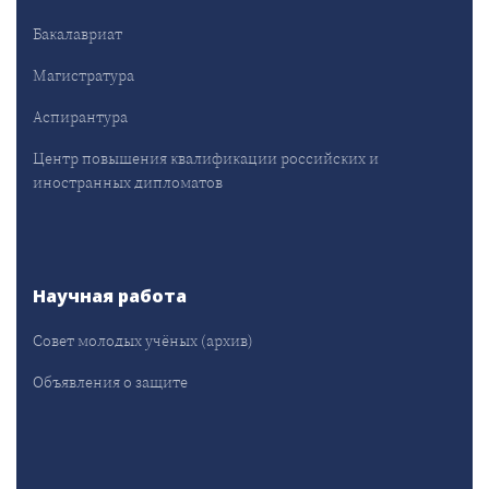
Бакалавриат
Магистратура
Аспирантура
Центр повышения квалификации российских и
иностранных дипломатов
Научная работа
Совет молодых учёных (архив)
Объявления о защите