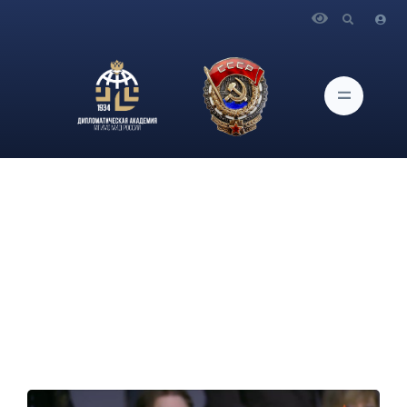
Главная
Новости и Мероприятия
Профессор кафедры мировой экономики А.С.Харланов на
телеканале «Звезда» в программе «Открытый эфир» давал
комментарии по вопросам дальнейшего усиления Польши на
границе с Белоруссией