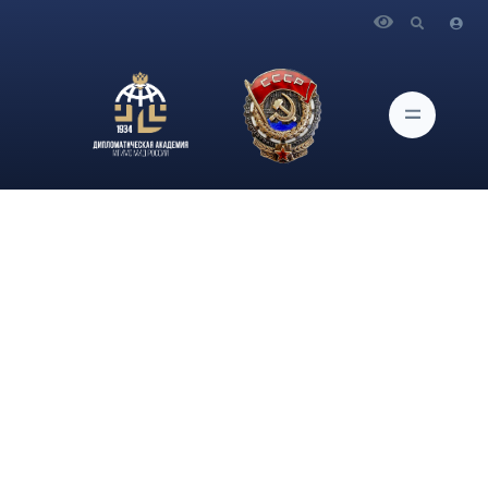
Главная
Новости и Мероприятия
Профессор кафедры мировой экономики Дипломатической
академии МИД России А.С. Харланов прокомментировал в
программе «Открытый эфир» телеканала «Звезда»
потенциальную возможность избрания Индии в качестве
постоянного члена Совбеза ООН в процессе планирующей