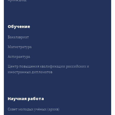
Обучение
Бакалавриат
Магистратура
Аспирантура
Центр повышения квалификации российских и
иностранных дипломатов
Научная работа
Совет молодых учёных (архив)