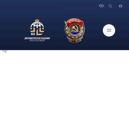
Главная
Новости и Мероприятия
Профессор кафедры Мировой экономики
Дипломатической академии МИД России, д-р экон. наук
А.А.Конопляник опубликовал третью часть статьи «Год
великого перелома в мировой энергетике: 2022-й как новый
1973-й. О некоторых новых глобальных вызовах и путях их
пр