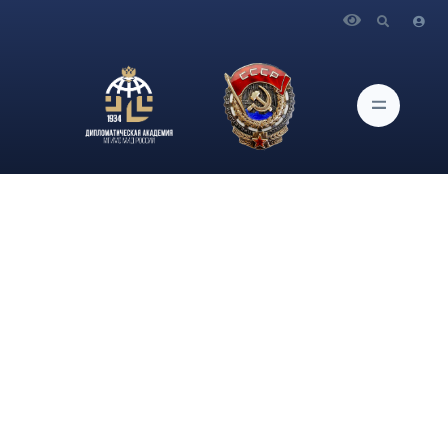
Главная
Новости и Мероприятия
Проректор по учебной работе и молодежной политике
Дипломатической академии МИД России А.А.Данельян
принял участие в работе X Московского международного
юридического форума «Устойчивое развитие России:
правовое измерение»