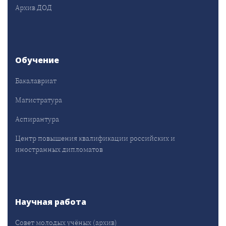
Архив ДОД
Обучение
Бакалавриат
Магистратура
Аспирантура
Центр повышения квалификации российских и
иностранных дипломатов
Научная работа
Совет молодых учёных (архив)