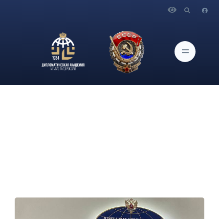
Главная
Новости и Мероприятия
Ректор Дипломатической академии МИД России
А.В.Яковенко вручил грамоты активистам Итальянского
клуба при кафедре романо-германских языков