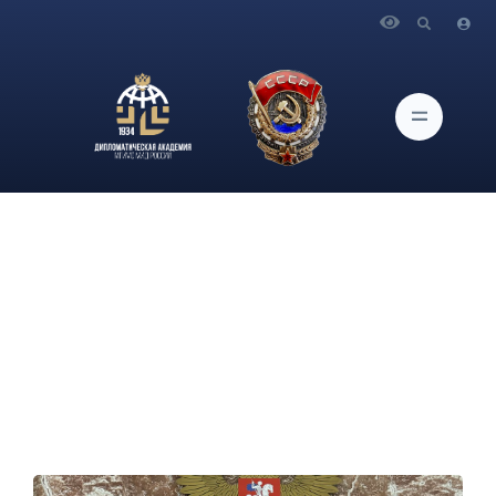
Главная
Новости и Мероприятия
С 25 по 30 ноября 2024 г. студенты 4-го курса бакалавриата
и 2-го курса магистратуры направления подготовки
«Экономика» принимали участие в онлайн-олимпиаде
«Кадры для экспорта»