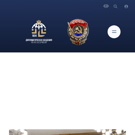
Главная
Новости и Мероприятия
Североевропейский клуб Дипломатической академии
МГИМО МИД России провел встречу с директором
Департамента европейских проблем МИД РФ В.В.
Масленниковым