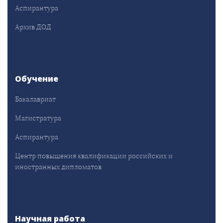
Аспирантура
Архив ДОД
Обучение
Бакалавриат
Магистратура
Аспирантура
Центр повышения квалификации российских и
иностранных дипломатов
Научная работа