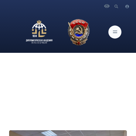
Главная
Новости и Мероприятия
Состоялась онлайн-встреча участников Итальянского клуба
кафедры романо-германских языков с итальянской
художницей Кристиной Броджи и викторина “Загадочная
Италия”