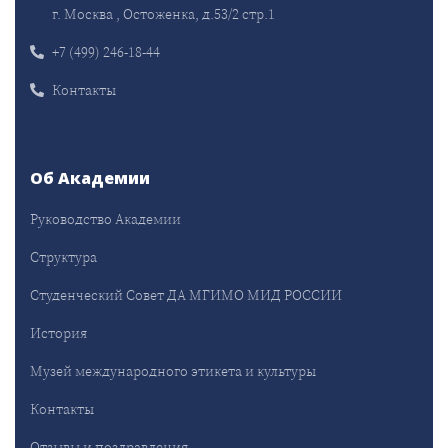
г. Москва , Остоженка, д.53/2 стр.1
+7 (499) 246-18-44
Контакты
Об Академии
Руководство Академии
Структура
Студенческий Совет ДА МГИМО МИД РОССИИ
История
Музей международного этикета и культуры
Контакты
Отзывы и поздравления