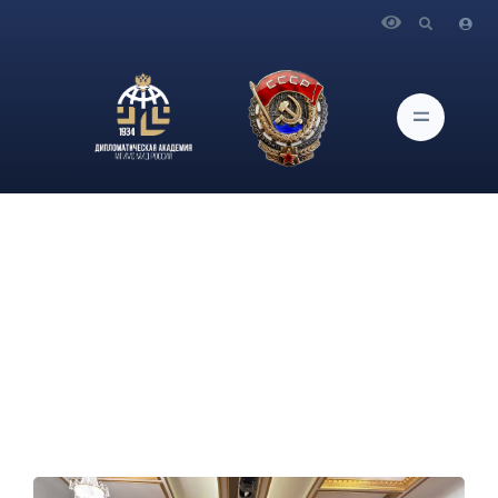
Главная
Новости и Мероприятия
Состоялась встреча членов Патриотического клуба «Я
горжусь» Дипломатической академии МИД России с
коллективом Ансамбля песни и пляски Российской армии
имени А.В. Александрова