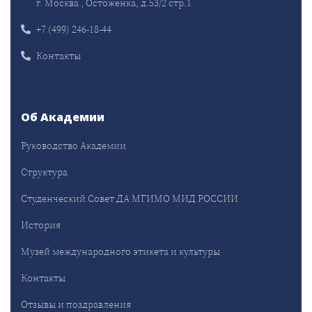
г. Москва , Остоженка, д.53/2 стр.1
+7 (499) 246-18-44
Контакты
Об Академии
Руководство Академии
Структура
Студенческий Совет ДА МГИМО МИД РОССИИ
История
Музей международного этикета и культуры
Контакты
Отзывы и поздравления