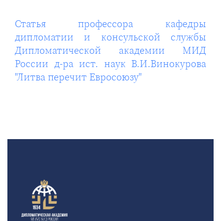
Статья профессора кафедры
дипломатии и консульской службы
Дипломатической академии МИД
России д-ра ист. наук В.И.Винокурова
"Литва перечит Евросоюзу"