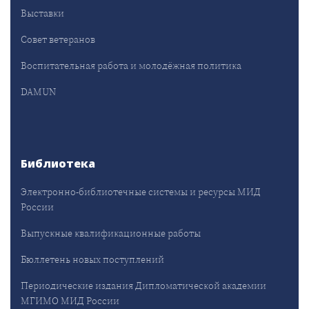
Выставки
Совет ветеранов
Воспитательная работа и молодёжная политика
DAMUN
Библиотека
Электронно-библиотечные системы и ресурсы МИД
России
Выпускные квалификационные работы
Бюллетень новых поступлений
Периодические издания Дипломатической академии
МГИМО МИД России