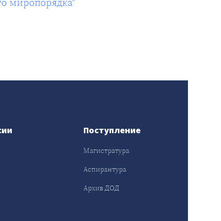
го миропорядка"
сии
Поступление
Магистратура
Аспирантура
Архив ДОД