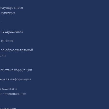
ждународного
 культуры
ы
 поздравления
 сегодня
 об образовательной
ции
ействие коррупции
ерная информация
 защиты и
и персональных
ктические