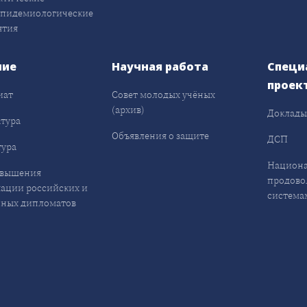
эпидемиологические
ятия
ние
Научная работа
Специ
проек
иат
Совет молодых учёных
(архив)
Доклад
тура
Объявления о защите
ДСП
ура
Национа
овышения
продово
ации российских и
система
ных дипломатов