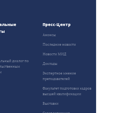
альные
Пресс-Центр
ты
Анонсы
ы
Последние новости
Новости МИД
льный диалог по
Доклады
льственным
м
Экспертное мнение
преподавателей
Факультет подготовки кадров
высшей квалификации
Выставки