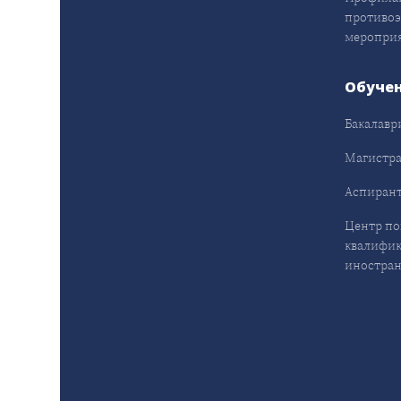
противо
меропри
Обуче
Бакалавр
Магистра
Аспирант
Центр п
квалифик
иностран