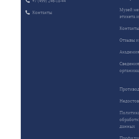
+7 (499) 246-18-44
Музей ме
Контакты
этикета и
Контакт
Отзывы и
Академия
Сведения
организа
Противод
Недостов
Политика
обработк
данных
Профила