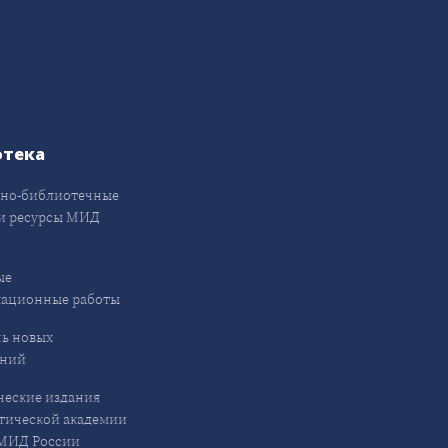
отека
но-библиотечные
и ресурсы МИД
ые
кационные работы
ь новых
ений
еские издания
ической академии
ИД России