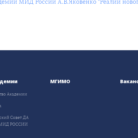
демии МИД России А.В.Яковенко "Реалии ново
адемии
МГИМО
Вакан
тво Академии
а
ский Совет ДА
МИД РОССИИ