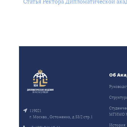
Статья Ректора Дипломатической ака
Об Ак
Руководс
Структур
Студенче
119021
МГИМО 
г. Москва , Остоженка, д.53/2 стр.1
История