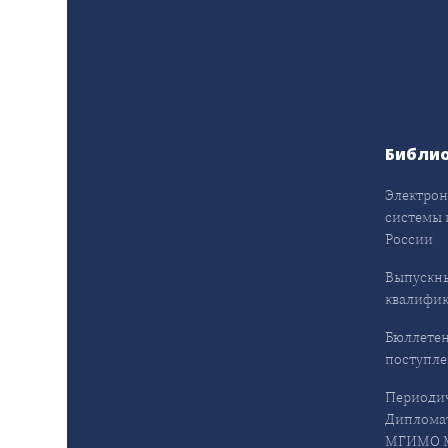
Библи
Электрон
системы 
России
Выпускн
квалифи
Бюллетен
поступл
Периодич
Дипломат
МГИМО М