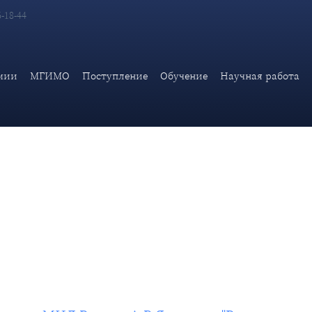
6-18-44
ической академии МИД России А.В.Яковенко "Реалии нового ми
мии
МГИМО
Поступление
Обучение
Научная работа