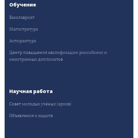
Обучение
Бакалавриат
Магистратура
Аспирантура
Центр повышения квалификации российских и
иностранных дипломатов
Научная работа
Совет молодых учёных (архив)
Объявления о защите