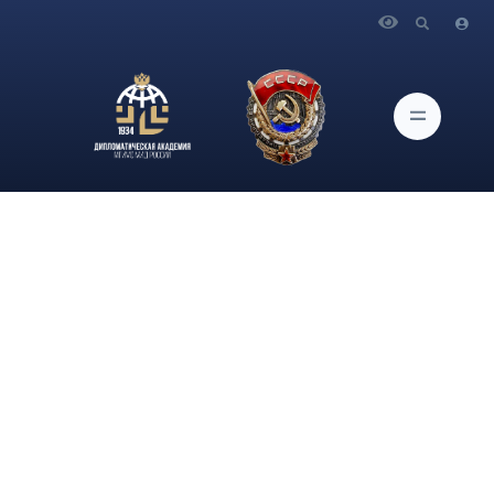
Главная
Новости и Мероприятия
Статья заведующего кафедрой политологии и
политической философии Дипломатической академии МИД
России С.С.Жильцова «Центральная Азия формирует новые
маршруты для поставок углеводородов» опубликована на
сайте «Независимой газеты»