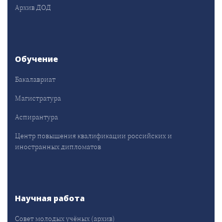
Архив ДОД
Обучение
Бакалавриат
Магистратура
Аспирантура
Центр повышения квалификации российских и
иностранных дипломатов
Научная работа
Совет молодых учёных (архив)