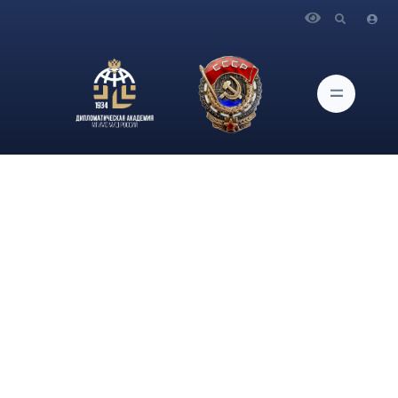
Главная
Новости и Мероприятия
Статья заведующей кафедрой философии языка и
коммуникаций философского факультета МГУ им. М.В.
Ломоносова, руководителя направления «Реклама и связи с
общественностью», канд. филос. наук А.А.Костиковой,
опубликованная в Вестнике Дипломатической академии М