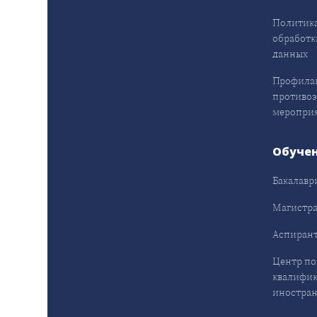
Политика
обработк
данных
Профила
противо
меропри
Обуче
Бакалавр
Магистра
Аспирант
Центр п
квалифик
иностран