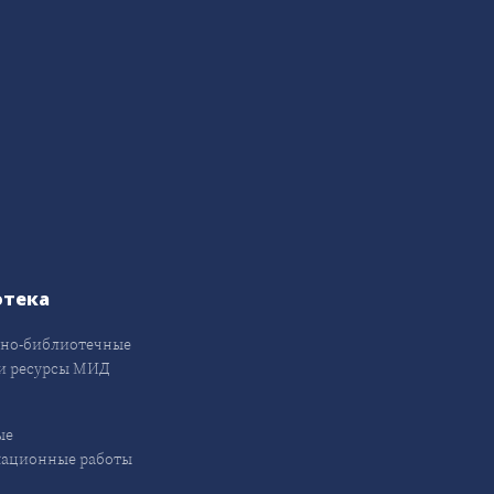
отека
но-библиотечные
и ресурсы МИД
ые
кационные работы