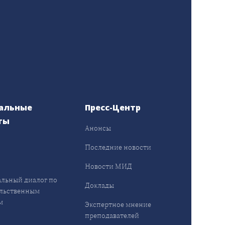
альные
Пресс-Центр
ты
Анонсы
ы
Последние новости
Новости МИД
льный диалог по
Доклады
льственным
м
Экспертное мнение
преподавателей