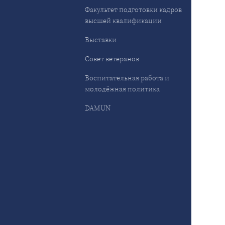
Факультет подготовки кадров
высшей квалификации
Выставки
Совет ветеранов
Воспитательная работа и
молодёжная политика
DAMUN