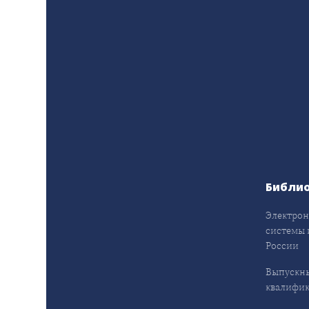
Библи
Электрон
системы 
России
Выпускн
квалифи