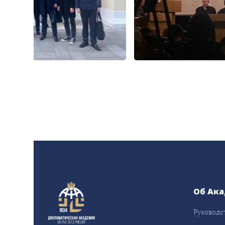
Об Ак
Руководс