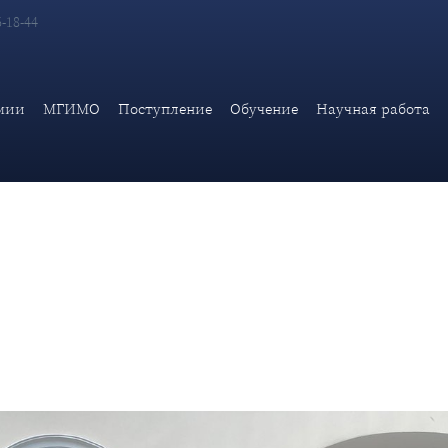
6-18-44
пектакль-реконструкция «Нюрнбергский процесс: Уроки истори
Университета
мии
МГИМО
Поступление
Обучение
Научная работа