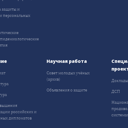
 защиты и
и персональных
ктические
эпидемиологические
ятия
ние
Научная работа
Специ
проек
иат
Совет молодых учёных
(архив)
Доклад
тура
Объявления о защите
ДСП
ура
Национа
овышения
продово
ации российских и
система
ных дипломатов