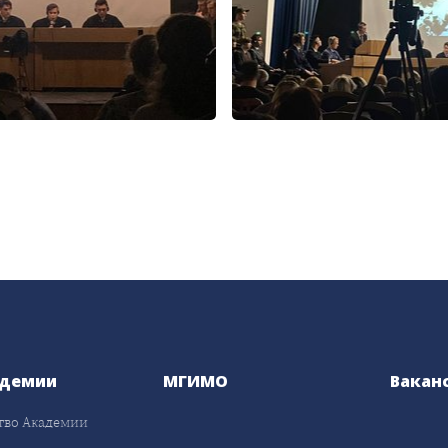
адемии
МГИМО
Вакан
тво Академии