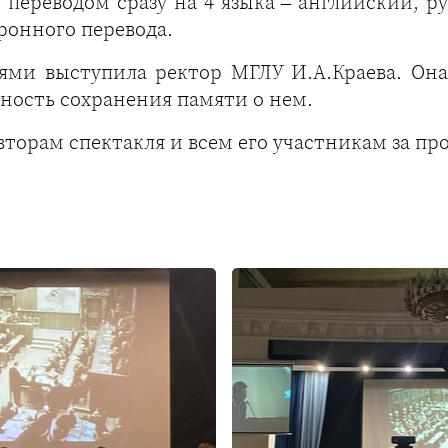
ереводом сразу на 4 языка – английский, р
ронного перевода.
тями выступила ректор МГЛУ И.А.Краева. Он
ность сохранения памяти о нем.
торам спектакля и всем его участникам за пр