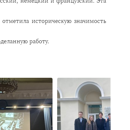
усский, немецкий и французский. Эта
а отметила историческую значимость
оделанную работу.