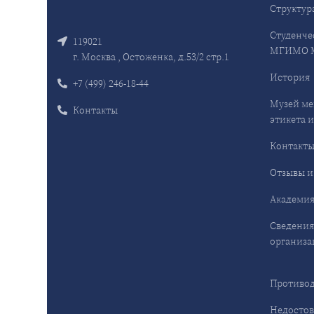
Структур
Студенче
119021
МГИМО 
г. Москва , Остоженка, д.53/2 стр.1
История
+7 (499) 246-18-44
Музей ме
Контакты
этикета и
Контакт
Отзывы и
Академия
Сведения
организа
Противод
Недостов