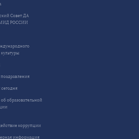
а
ский Совет ДА
МИД РОССИИ
ждународного
 культуры
ы
 поздравления
 сегодня
 об образовательной
ции
ействие коррупции
ерная информация