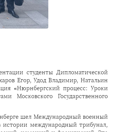
ентации студенты Дипломатической
аров Егор, Удод Владимир, Натальин
кция «Нюрнбергский процесс: Уроки
ами Московского Государственного
Нюрнберге шел Международный военный
в истории международный трибунал,