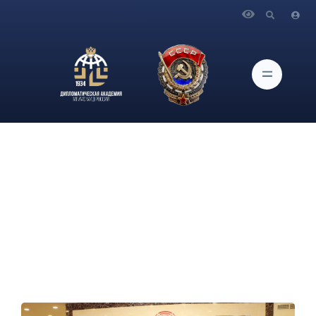
Главная
Новости и Мероприятия
Студенты Дипломатической академии МИД России
приняли участие в Китайско-российском молодёжном
форуме, состоявшемся в Международном торгово-
выставочном комплексе «Гринвуд».